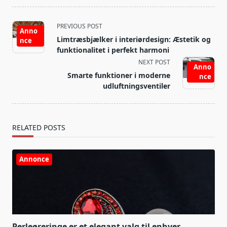
<span
PREVIOUS POST
Anno
class="nav-
Limtræsbjælker i interiørdesign: Æstetik og
nce
subtitle
funktionalitet i perfekt harmoni
screen-
NEXT POST
Anno
reader-
Smarte funktioner i moderne
nce
text">Page</span>
udluftningsventiler
RELATED POSTS
Annonce
Perleøreringe er et elegant valg til enhver