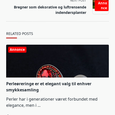
screen-
NEXT POST
Anno
reader-
Bregner som dekorative og luftrensende
nce
text">Page</span>
indendørsplanter
RELATED POSTS
Annonce
Perleøreringe er et elegant valg til enhver
smykkesamling
Perler har i generationer været forbundet med
elegance, men i
...