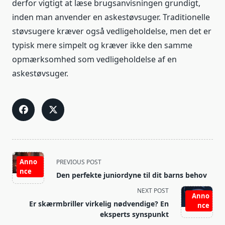
derfor vigtigt at læse brugsanvisningen grundigt,
inden man anvender en askestøvsuger. Traditionelle
støvsugere kræver også vedligeholdelse, men det er
typisk mere simpelt og kræver ikke den samme
opmærksomhed som vedligeholdelse af en
askestøvsuger.
<span
Anno
PREVIOUS POST
class="nav-
nce
Den perfekte juniordyne til dit barns behov
subtitle
NEXT POST
screen-
Anno
Er skærmbriller virkelig nødvendige? En
reader-
nce
eksperts synspunkt
text">Page</span>