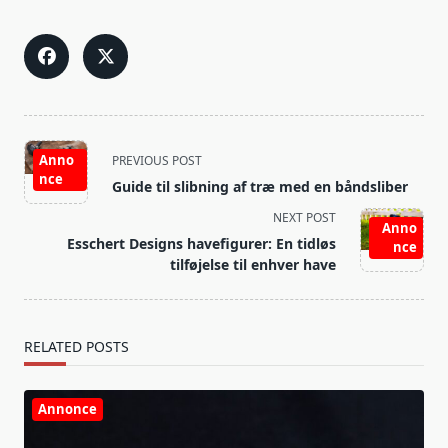
<span
Anno
PREVIOUS POST
class="nav-
nce
Guide til slibning af træ med en båndsliber
subtitle
NEXT POST
screen-
Anno
Esschert Designs havefigurer: En tidløs
reader-
nce
tilføjelse til enhver have
text">Page</span>
RELATED POSTS
Annonce