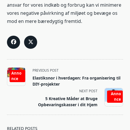
ansvar for vores indkøb og forbrug kan vi minimere
vores negative påvirkning af miljøet og bevæge os
mod en mere bæredygtig fremtid.
<span
PREVIOUS POST
Anno
class="nav-
Elastiksnor i hverdagen: Fra organisering til
nce
subtitle
DIY-projekter
screen-
NEXT POST
Anno
reader-
5 Kreative Måder at Bruge
nce
text">Page</span>
Opbevaringskasser i dit Hjem
RELATED POSTS