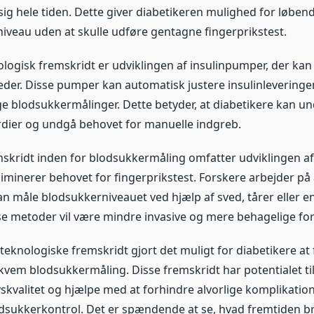
ig hele tiden. Dette giver diabetikeren mulighed for løben
niveau uden at skulle udføre gentagne fingerprikstest.
logisk fremskridt er udviklingen af ​​insulinpumper, der k
r. Disse pumper kan automatisk justere insulinleveringe
ge blodsukkermålinger. Dette betyder, at diabetikere kan 
dier og undgå behovet for manuelle indgreb.
skridt inden for blodsukkermåling omfatter udviklingen af ​
iminerer behovet for fingerprikstest. Forskere arbejder på 
an måle blodsukkerniveauet ved hjælp af sved, tårer eller 
e metoder vil være mindre invasive og mere behagelige for
teknologiske fremskridt gjort det muligt for diabetikere at
kvem blodsukkermåling. Disse fremskridt har potentialet til
ivskvalitet og hjælpe med at forhindre alvorlige komplikati
dsukkerkontrol. Det er spændende at se, hvad fremtiden b