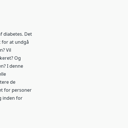
f diabetes. Det
 for at undgå
n? Vil
kkeret? Og
en? I denne
lle
utere de
et for personer
g inden for