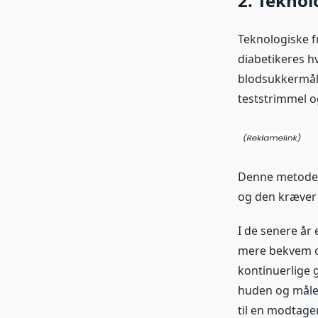
2. Teknol
Teknologiske f
diabetikeres hv
blodsukkermåli
teststrimmel 
Denne metode h
og den kræver 
I de senere år 
mere bekvem og
kontinuerlige 
huden og måler
til en modtage