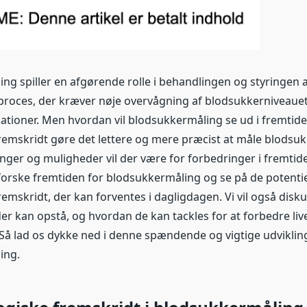
ng spiller en afgørende rolle i behandlingen og styringen a
proces, der kræver nøje overvågning af blodsukkerniveauet
kationer. Men hvordan vil blodsukkermåling se ud i fremtide
remskridt gøre det lettere og mere præcist at måle blodsu
inger og muligheder vil der være for forbedringer i fremtid
udforske fremtiden for blodsukkermåling og se på de potentie
emskridt, der kan forventes i dagligdagen. Vi vil også disk
er kan opstå, og hvordan de kan tackles for at forbedre liv
Så lad os dykke ned i denne spændende og vigtige udviklin
ing.