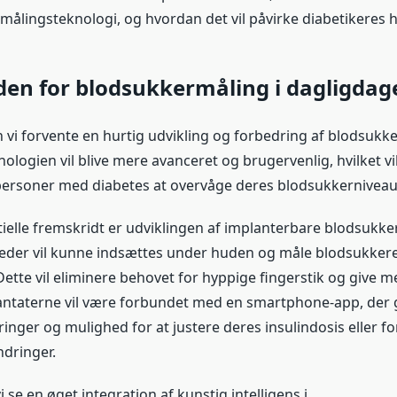
målingsteknologi, og hvordan det vil påvirke diabetikeres 
den for blodsukkermåling i dagligdag
n vi forvente en hurtig udvikling og forbedring af blodsukke
ologien vil blive mere avanceret og brugervenlig, hvilket vi
ersoner med diabetes at overvåge deres blodsukkerniveau
ielle fremskridt er udviklingen af ​​implanterbare blodsukk
eder vil kunne indsættes under huden og måle blodsukker
Dette vil eliminere behovet for hyppige fingerstik og give 
antaterne vil være forbundet med en smartphone-app, der 
inger og mulighed for at justere deres insulindosis eller f
dringer.
i se en øget integration af kunstig intelligens i