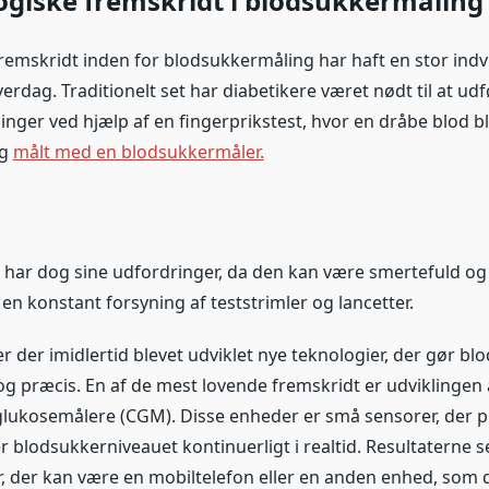
ogiske fremskridt i blodsukkermåling
remskridt inden for blodsukkermåling har haft en stor indv
erdag. Traditionelt set har diabetikere været nødt til at ud
nger ved hjælp af en fingerprikstest, hvor en dråbe blod bl
og
målt med en blodsukkermåler.
ar dog sine udfordringer, da den kan være smertefuld og
en konstant forsyning af teststrimler og lancetter.
er der imidlertid blevet udviklet nye teknologier, der gør b
 præcis. En af de mest lovende fremskridt er udviklingen af
glukosemålere (CGM). Disse enheder er små sensorer, der p
 blodsukkerniveauet kontinuerligt i realtid. Resultaterne 
r, der kan være en mobiltelefon eller en anden enhed, som 