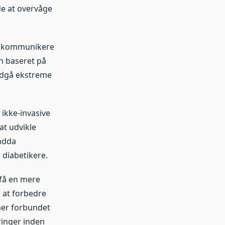
de at overvåge
an kommunikere
n baseret på
undgå ekstreme
​ikke-invasive
at udvikle
endda
 diabetikere.
 få en mere
 at forbedre
oner forbundet
ringer inden