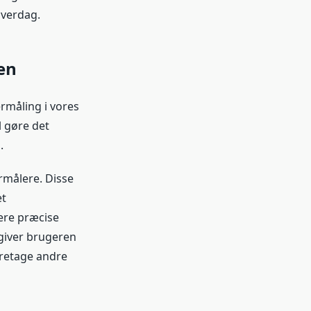
hverdag.
en
rmåling i vores
l gøre det
.
ermålere. Disse
et
mere præcise
giver brugeren
oretage andre