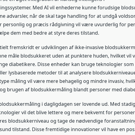
ingssystemer. Med AI vil enhederne kunne forudsige blods
ne advarsler, når de skal tage handling for at undgå vold
 personlig og præcis rådgivning vil være uvurderlig for p
ælpe dem med bedre at styre deres tilstand.
ielt fremskridt er udviklingen af ​​ikke-invasive blodsukkerm
nne måle blodsukkeret uden at punktere huden, hvilket vil 
ange diabetikere. Disse enheder kan bruge teknologier som
ller lysbaserede metoder til at analysere blodsukkernivea
ype måling vil være mere behagelig og mindre invasiv, hvilk
og brugen af ​​blodsukkermåling blandt personer med diabe
blodsukkermåling i dagligdagen ser lovende ud. Med stadi
nologier vil det blive lettere og mere bekvemt for persone
res blodsukkerniveau og tage de nødvendige foranstaltning
und tilstand. Disse fremtidige innovationer vil have en posi