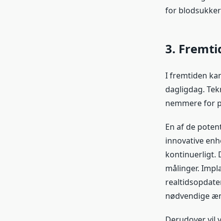
for blodsukker
3. Fremti
I fremtiden ka
dagligdag. Tekn
nemmere for p
En af de potent
innovative enh
kontinuerligt. 
målinger. Impl
realtidsopdater
nødvendige æn
Derudover vil v