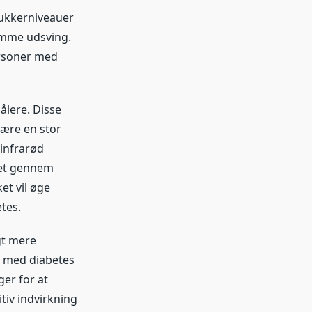
ukkerniveauer
somme udsving.
ersoner med
ålere. Disse
være en stor
 infrarød
uet gennem
et vil øge
tes.
gt mere
r med diabetes
er for at
tiv indvirkning