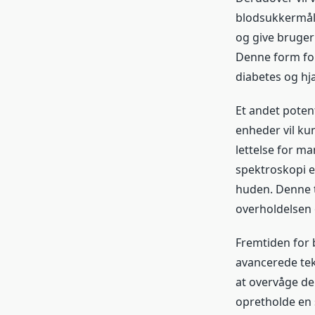
blodsukkermål
og give bruger
Denne form for
diabetes og hj
Et andet potent
enheder vil ku
lettelse for m
spektroskopi e
huden. Denne t
overholdelsen 
Fremtiden for 
avancerede tek
at overvåge de
opretholde en s