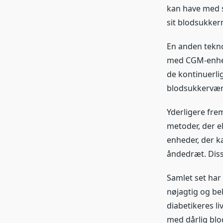
kan have med s
sit blodsukker
En anden tekno
med CGM-enhede
de kontinuerli
blodsukkervær
Yderligere frem
metoder, der el
enheder, der k
åndedræt. Diss
Samlet set har 
nøjagtig og be
diabetikeres l
med dårlig blo