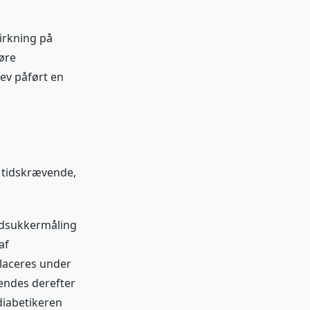
irkning på
føre
ev påført en
 tidskrævende,
lodsukkermåling
 ​​
laceres under
sendes derefter
diabetikeren