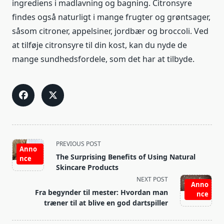
ingrediens i madlavning og bagning. Citronsyre
findes også naturligt i mange frugter og grøntsager,
såsom citroner, appelsiner, jordbær og broccoli. Ved
at tilføje citronsyre til din kost, kan du nyde de
mange sundhedsfordele, som det har at tilbyde.
<span
PREVIOUS POST
Anno
class="nav-
The Surprising Benefits of Using Natural
nce
subtitle
Skincare Products
screen-
NEXT POST
Anno
reader-
Fra begynder til mester: Hvordan man
nce
text">Page</span>
træner til at blive en god dartspiller