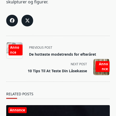
skulpturer og figurer.
<span
Anno
PREVIOUS POST
class="nav-
nce
De hotteste modetrends for efteråret
subtitle
screen-
Anno
NEXT POST
nce
reader-
10 Tips Til At Teste Din Låsekasse
text">Page</span>
RELATED POSTS
Annonce