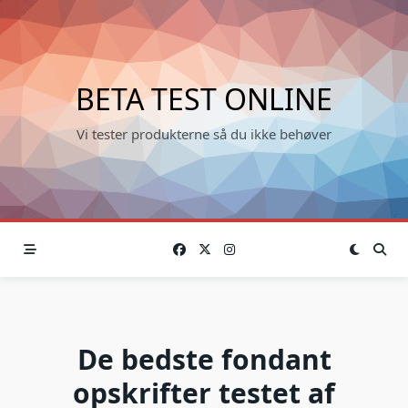
Skip
to
content
BETA TEST ONLINE
Vi tester produkterne så du ikke behøver
De bedste fondant
opskrifter testet af