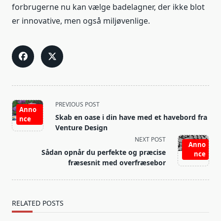
forbrugerne nu kan vælge badelagner, der ikke blot
er innovative, men også miljøvenlige.
<span
PREVIOUS POST
Anno
class="nav-
Skab en oase i din have med et havebord fra
nce
subtitle
Venture Design
screen-
NEXT POST
Anno
reader-
Sådan opnår du perfekte og præcise
nce
text">Page</span>
fræsesnit med overfræsebor
RELATED POSTS