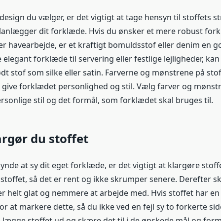
design du vælger, er det vigtigt at tage hensyn til stoffets s
planlægger dit forklæde. Hvis du ønsker et mere robust fork
er havearbejde, er et kraftigt bomuldsstof eller denim en go
elegant forklæde til servering eller festlige lejligheder, ka
dt stof som silke eller satin. Farverne og mønstrene på sto
t give forklædet personlighed og stil. Vælg farver og mønst
sonlige stil og det formål, som forklædet skal bruges til.
rgør du stoffet
nde at sy dit eget forklæde, er det vigtigt at klargøre stoff
stoffet, så det er rent og ikke skrumper senere. Derefter sk
 er helt glat og nemmere at arbejde med. Hvis stoffet har en 
or at markere dette, så du ikke ved en fejl sy to forkerte s
u lægge stoffet ud og skære det til i de ønskede mål og for