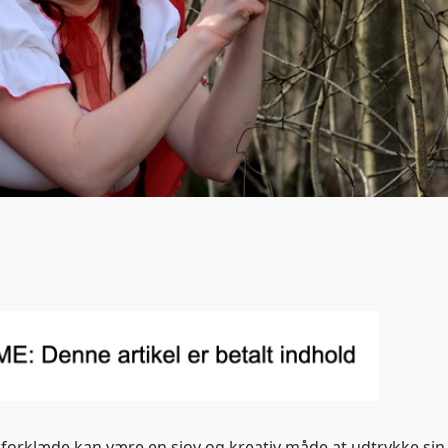
t forklæde kan være en sjov og kreativ måde at udtrykke sin 