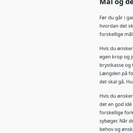
Mål og d
Før du går i ga
hvordan det sk
forskellige mål
Hvis du ønsker
egen krop og j
brystkasse og t
Længden på for
det skal gå. Hus
Hvis du ønsker 
det en god idé
forskellige for
sybøger. Når d
behov og ønske