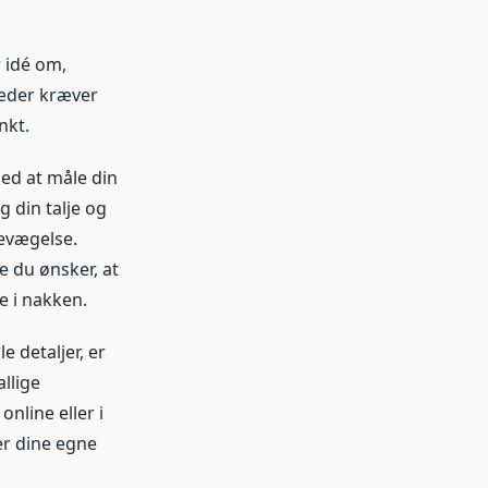
r idé om,
læder kræver
nkt.
ed at måle din
 din talje og
bevægelse.
 du ønsker, at
de i nakken.
 detaljer, er
llige
nline eller i
er dine egne