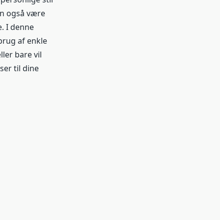
an også være
. I denne
brug af enkle
ler bare vil
er til dine