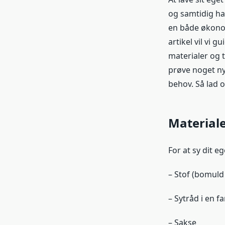
og samtidig ha
en både økonom
artikel vil vi 
materialer og t
prøve noget nyt
behov. Så lad 
Material
For at sy dit e
– Stof (bomuld 
– Sytråd i en fa
– Sakse