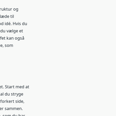
truktur og
læde til
d idé. Hvis du
n du vælge et
ffet kan også
re, som
et. Start med at
al du stryge
forkert side,
ider sammen.
m, som du har