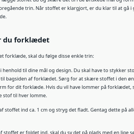
oregående trin. Når stoffet er klargjort, er du klar til at gå 
de.
r du forklædet
get forklæde, skal du følge disse enkle trin:
 i henhold til dine mål og design. Du skal have to stykker stof
til bagsiden af forklædet. Sørg for at skære stoffet i den ø
orm for dit forklæde. Hvis du vil have lommer på forklædet, 
 stof til hver lomme.
af stoffet ind ca. 1 cm og stryg det fladt. Gentag dette på all
f stoffet er foldet ind, skal du sy det på plads med en lige s