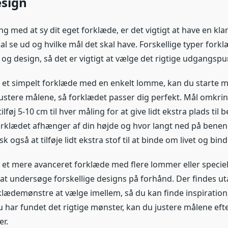
esign
ng med at sy dit eget forklæde, er det vigtigt at have en kla
al se ud og hvilke mål det skal have. Forskellige typer fork
 og design, så det er vigtigt at vælge det rigtige udgangspu
 et simpelt forklæde med en enkelt lomme, kan du starte m
ustere målene, så forklædet passer dig perfekt. Mål omkring
ilføj 5-10 cm til hver måling for at give lidt ekstra plads til 
klædet afhænger af din højde og hvor langt ned på benene
k også at tilføje lidt ekstra stof til at binde om livet og bin
et mere avanceret forklæde med flere lommer eller specielle
 at undersøge forskellige designs på forhånd. Der findes uta
klædemønstre at vælge imellem, så du kan finde inspiration o
u har fundet det rigtige mønster, kan du justere målene eft
r.