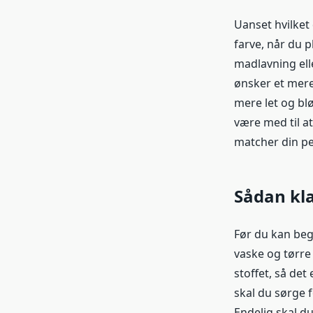
Uanset hvilket 
farve, når du 
madlavning ell
ønsker et mere 
mere let og blø
være med til a
matcher din per
Sådan kla
Før du kan begy
vaske og tørre 
stoffet, så det
skal du sørge f
Endelig skal d