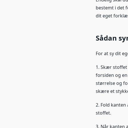
bestemt i det f
dit eget forklæ
Sådan sy
For at sy dit e
1. Skær stoffet
forsiden og en 
størrelse og f
skære et stykke
2. Fold kanten 
stoffet.
3. Når kanten a