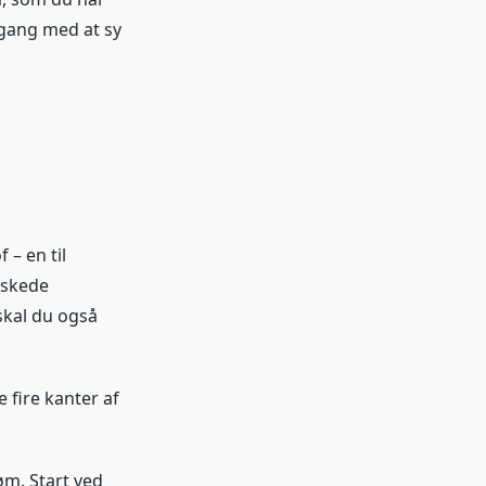
i gang med at sy
 – en til
nskede
skal du også
e fire kanter af
øm. Start ved