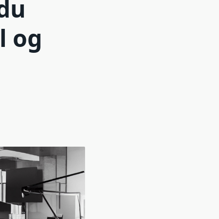
 du
l og