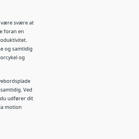
n være svære at
e foran en
oduktivitet.
ne og samtidig
torcykel og
ivebordsplade
 samtidig. Ved
du udfører dit
 da motion