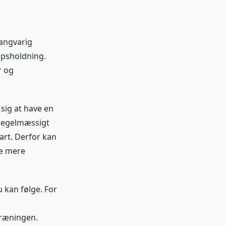
Langvarig
opsholdning.
r og
sig at have en
 regelmæssigt
rt. Derfor kan
de mere
u kan følge. For
træningen.