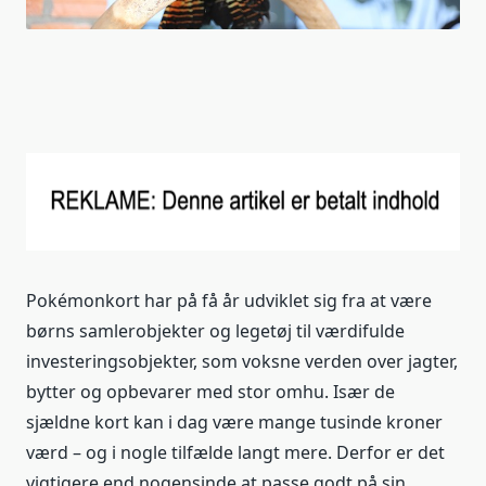
Pokémonkort har på få år udviklet sig fra at være
børns samlerobjekter og legetøj til værdifulde
investeringsobjekter, som voksne verden over jagter,
bytter og opbevarer med stor omhu. Især de
sjældne kort kan i dag være mange tusinde kroner
værd – og i nogle tilfælde langt mere. Derfor er det
vigtigere end nogensinde at passe godt på sin