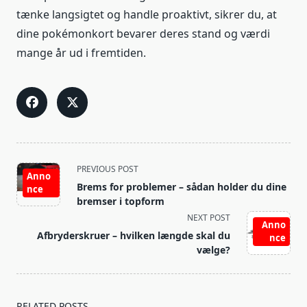
tænke langsigtet og handle proaktivt, sikrer du, at
dine pokémonkort bevarer deres stand og værdi
mange år ud i fremtiden.
<span
PREVIOUS POST
Anno
class="nav-
Brems for problemer – sådan holder du dine
nce
subtitle
bremser i topform
screen-
NEXT POST
Anno
reader-
Afbryderskruer – hvilken længde skal du
nce
text">Page</span>
vælge?
RELATED POSTS