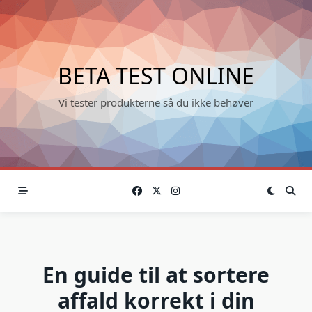
Skip
to
content
BETA TEST ONLINE
Vi tester produkterne så du ikke behøver
En guide til at sortere
affald korrekt i din