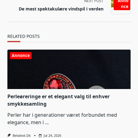
screen-
Anno
NEXT POST
nce
reader-
De mest spektakulære vindspil i verden
text">Page</span>
RELATED POSTS
Annonce
Perleøreringe er et elegant valg til enhver
smykkesamling
Perler har i generationer været forbundet med
elegance, men i
...
Betatest.dk
Jul 24, 2026