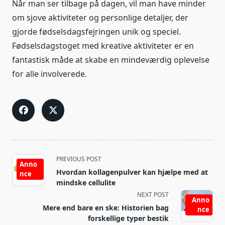
Når man ser tilbage på dagen, vil man have minder
om sjove aktiviteter og personlige detaljer, der
gjorde fødselsdagsfejringen unik og speciel.
Fødselsdagstoget med kreative aktiviteter er en
fantastisk måde at skabe en mindeværdig oplevelse
for alle involverede.
<span
PREVIOUS POST
Anno
class="nav-
Hvordan kollagenpulver kan hjælpe med at
nce
subtitle
mindske cellulite
screen-
NEXT POST
Anno
reader-
Mere end bare en ske: Historien bag
nce
text">Page</span>
forskellige typer bestik