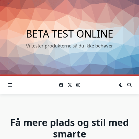
Skip
to
content
BETA TEST ONLINE
Vi tester produkterne så du ikke behøver
Få mere plads og stil med
smarte