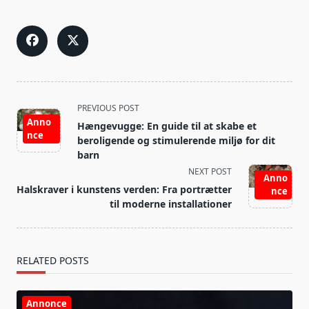
<span
PREVIOUS POST
class="nav-
Anno
Hængevugge: En guide til at skabe et
nce
subtitle
beroligende og stimulerende miljø for dit
screen-
barn
reader-
NEXT POST
Anno
text">Page</span>
Halskraver i kunstens verden: Fra portrætter
nce
til moderne installationer
RELATED POSTS
Annonce