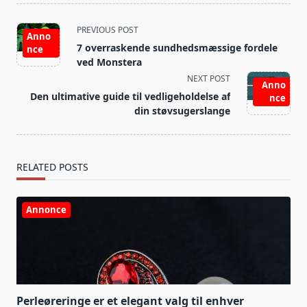
<span
PREVIOUS POST
Anno
class="nav-
7 overraskende sundhedsmæssige fordele
nce
subtitle
ved Monstera
screen-
NEXT POST
Anno
reader-
Den ultimative guide til vedligeholdelse af
nce
text">Page</span>
din støvsugerslange
RELATED POSTS
Annonce
Perleøreringe er et elegant valg til enhver