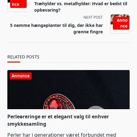
class="nav-
Træhylder vs. metalhylder: Hvad er bedst til
nce
subtitle
opbevaring?
screen-
NEXT POST
Anno
reader-
5 nemme hængeplanter til dig, der ikke har
nce
text">Page</span>
grønne fingre
RELATED POSTS
Annonce
Perleøreringe er et elegant valg til enhver
smykkesamling
Perler har i generationer været forbundet med