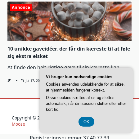
Annonce
10 unikke gaveidéer, der får din kæreste til at føle
sig ekstra elsket
At finde den helt rigtige gave til sin kæreste kan
...
Vi bruger kun nødvendige cookies
Jul 17, 2026
Cookies anvendes udelukkende for at sikre,
at hjemmesiden fungerer korrekt.
Disse cookies sættes af os og slettes
automatisk, når din session slutter eller efter
kort tid.
Copyright © 2026
Yuki Blogger Theme
Designed By
WP
OK
Moose
Registreringsnummer 37 40 77 39