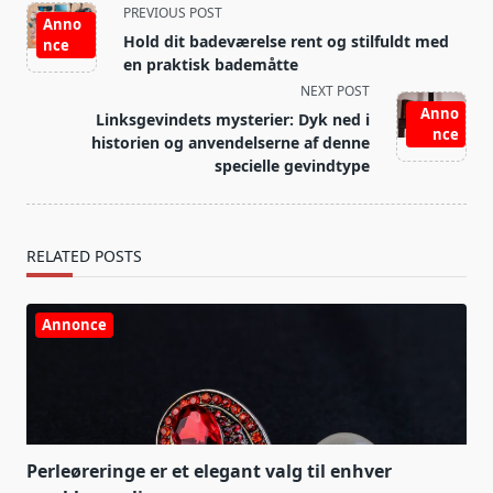
<span
PREVIOUS POST
Anno
class="nav-
Hold dit badeværelse rent og stilfuldt med
nce
subtitle
en praktisk bademåtte
screen-
NEXT POST
reader-
Anno
Linksgevindets mysterier: Dyk ned i
nce
text">Page</span>
historien og anvendelserne af denne
specielle gevindtype
RELATED POSTS
Annonce
Perleøreringe er et elegant valg til enhver