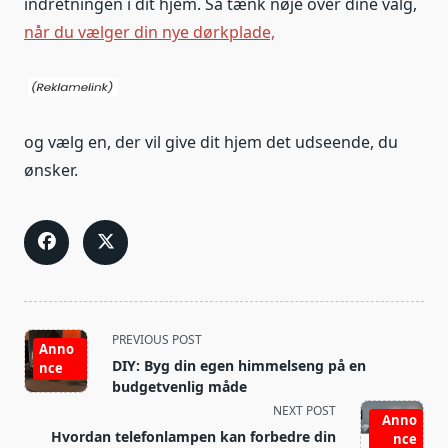
indretningen i dit hjem. Så tænk nøje over dine valg,
når du vælger din nye dørkplade,
og vælg en, der vil give dit hjem det udseende, du
ønsker.
<span
PREVIOUS POST
Anno
class="nav-
DIY: Byg din egen himmelseng på en
nce
subtitle
budgetvenlig måde
screen-
NEXT POST
Anno
reader-
Hvordan telefonlampen kan forbedre din
nce