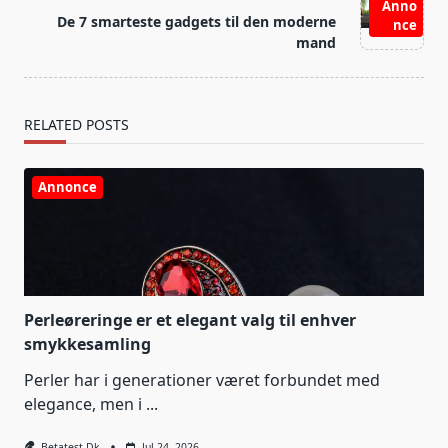
Anno
reader-
De 7 smarteste gadgets til den moderne
nce
text">Page</span>
mand
RELATED POSTS
Annonce
Perleøreringe er et elegant valg til enhver
smykkesamling
Perler har i generationer været forbundet med
elegance, men i
...
Betatest.dk
Jul 24, 2026