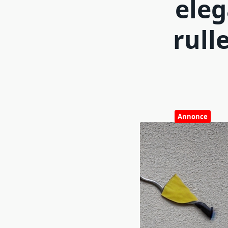
ele
rull
Annonce