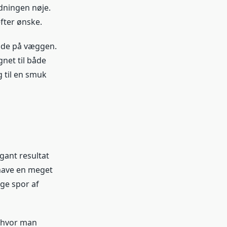
edningen nøje.
fter ønske.
lade på væggen.
net til både
 til en smuk
egant resultat
 have en meget
ige spor af
, hvor man