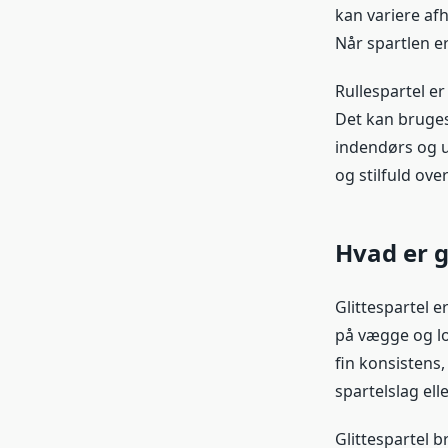
kan variere afh
Når spartlen e
Rullespartel e
Det kan bruges
indendørs og u
og stilfuld over
Hvad er g
Glittespartel e
på vægge og lo
fin konsistens,
spartelslag ell
Glittespartel b