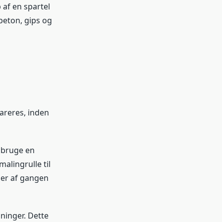
 af en spartel
beton, gips og
pareres, inden
 bruge en
alingrulle til
ner af gangen
sninger. Dette