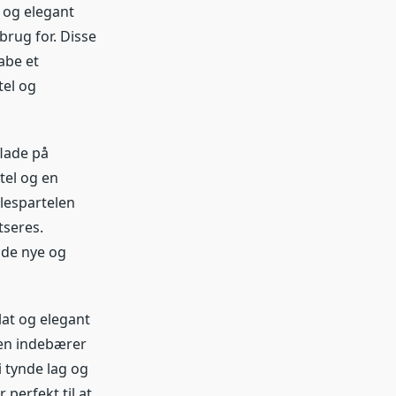
 og elegant
brug for. Disse
abe et
tel og
flade på
tel og en
lespartelen
tseres.
åde nye og
lat og elegant
den indebærer
i tynde lag og
perfekt til at