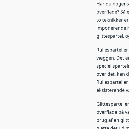
Har du nogensi
overflade? Så e
to teknikker e
imponerende res
glittespartel,
Rullespartel er
væggen. Det er 
speciel sparte
over det, kan 
Rullespartel e
eksisterende 
Glittespartel e
overflade på v
brug af en gli
glatte det ud m