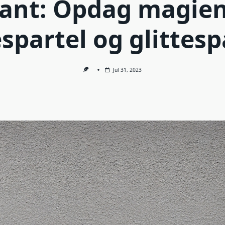
gant: Opdag magien
espartel og glittesp
Jul 31, 2023