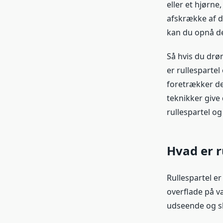
eller et hjørne
afskrække af d
kan du opnå de
Så hvis du drø
er rullespartel
foretrækker de
teknikker give
rullespartel og
Hvad er r
Rullespartel e
overflade på v
udseende og sk