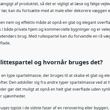
ængigt af produktet, så det er vigtigt at læse og følge vejl
r tør, kan du fortsætte med at male eller dekorere væggen e
r en nem og effektiv måde at opnå en glat og elegant overf
 i både private hjem og kommercielle bygninger og er veleg
dendørs brug. Med rullespartel kan du forvandle en rå væg
flade.
littespartel og hvornår bruges det?
r en type spartelmasse, der bruges til at skabe et glat og el
fter. Den adskiller sig fra andre typer spartelmasse ved at
 der gør det muligt at opnå en helt glat overflade uden synl
er ujævnheder.
ruges typisk i de sidste faser af en renovering eller byggeri