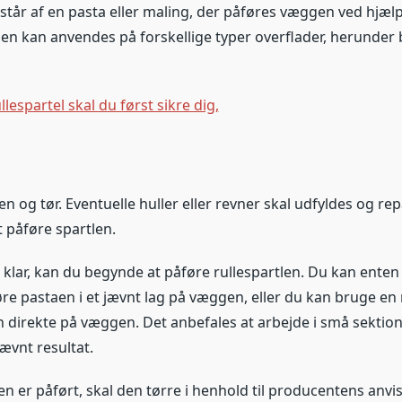
står af en pasta eller maling, der påføres væggen ved hjælp
 Den kan anvendes på forskellige typer overflader, herunder 
llespartel skal du først sikre dig,
n og tør. Eventuelle huller eller revner skal udfyldes og re
 påføre spartlen.
klar, kan du begynde at påføre rullespartlen. Du kan enten
re pastaen i et jævnt lag på væggen, eller du kan bruge en m
en direkte på væggen. Det anbefales at arbejde i små sektio
jævnt resultat.
en er påført, skal den tørre i henhold til producentens anvi