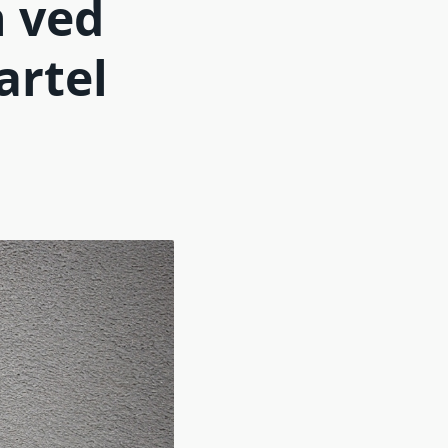
 ved
artel