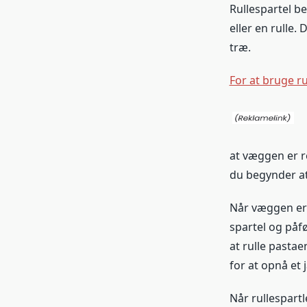
Rullespartel be
eller en rulle.
træ.
For at bruge ru
at væggen er re
du begynder at
Når væggen er 
spartel og påfø
at rulle pasta
for at opnå et 
Når rullespartl