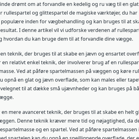
nde drømt om at forvandle en kedelig og ru væg til en glat
r rullespartel og glittespartel de magiske værktøjer, du har 
r populære inden for vægbehandling og kan bruges til at sk
ultat. I denne artikel vil vi udforske verdenen af rullespar
 og hvordan du kan bruge dem til at forvandle dine vægge.
 en teknik, der bruges til at skabe en jævn og ensartet over
en relativt enkel teknik, der involverer brug af en rullespar
lmasse. Ved at påføre spartelmassen på væggen og køre rul
du opnå en glat og jævn overflade, som kan males eller tape
r velegnet til at dække små ujævnheder og kan bruges på b
vægge.
r en mere avanceret teknik, der bruges til at skabe en helt g
æggen. Denne teknik kræver mere tid og nøjagtighed, da 
ttespartelmasse og en spartel. Ved at påføre spartelmassen 
ed spartelen kan du opnå en spejllignende overflade, der er 