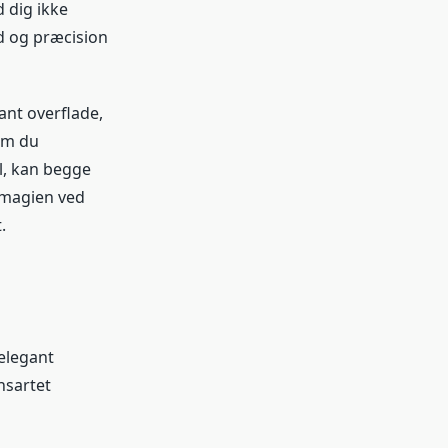
d dig ikke
d og præcision
nt overflade,
 om du
l, kan begge
 magien ved
.
 elegant
nsartet