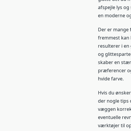
afspejle lys og
en moderne og s
Der er mange fo
fremmest kan b
resulterer i en
og glittespart
skaber en stær
præferencer og 
hvide farve.
Hvis du ønsker 
der nogle tips 
væggen korrekt
eventuelle revn
værktøjer til o