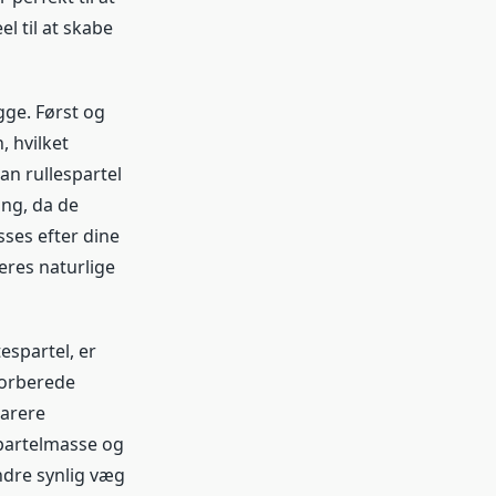
l til at skabe
gge. Først og
 hvilket
an rullespartel
ing, da de
sses efter dine
deres naturlige
espartel, er
 forberede
parere
 spartelmasse og
indre synlig væg