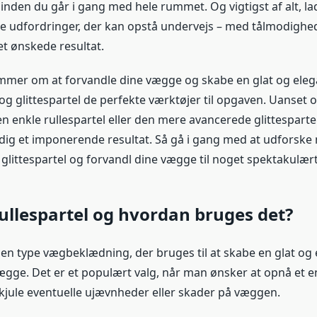
, inden du går i gang med hele rummet. Og vigtigst af alt, la
e udfordringer, der kan opstå undervejs – med tålmodighe
t ønskede resultat.
mmer om at forvandle dine vægge og skabe en glat og elega
 og glittespartel de perfekte værktøjer til opgaven. Uanset
n enkle rullespartel eller den mere avancerede glittesparte
 dig et imponerende resultat. Så gå i gang med at udforske
 glittespartel og forvandl dine vægge til noget spektakulært
ullespartel og hvordan bruges det?
r en type vægbeklædning, der bruges til at skabe en glat og
ægge. Det er et populært valg, når man ønsker at opnå et e
jule eventuelle ujævnheder eller skader på væggen.