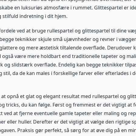
 skabe en luksuriøs atmosfære i rummet. Glittespartel er idee
tilfuld indretning i dit hjem.
rdele ved at bruge rullespartel og glittespartel til dine væ
egge teknikker skjule små ujævnheder og revner i væggen,
 glattere og mere æstetisk tiltalende overflade. Derudover k
el også være mere holdbart end traditionelle tapeter og mal
k og slidstærk overflade. Endelig kan begge teknikker tilpa
stil, da de kan males i forskellige farver eller efterlades i 
at opnå et glat og elegant resultat med rullespartel og glitt
og tricks, du kan følge. Først og fremmest er det vigtigt at
 ved at fjerne eventuelle gamle tapeter eller maling og re
er eller huller. Derefter er det vigtigt at vælge den rigtige
pgaven. Praksis gør perfekt, så sørg for at øve dig på en m