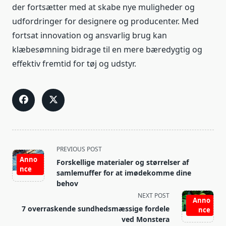
der fortsætter med at skabe nye muligheder og
udfordringer for designere og producenter. Med
fortsat innovation og ansvarlig brug kan
klæbesømning bidrage til en mere bæredygtig og
effektiv fremtid for tøj og udstyr.
<span
PREVIOUS POST
class="nav-
Anno
Forskellige materialer og størrelser af
nce
subtitle
samlemuffer for at imødekomme dine
screen-
behov
reader-
NEXT POST
Anno
text">Page</span>
7 overraskende sundhedsmæssige fordele
nce
ved Monstera