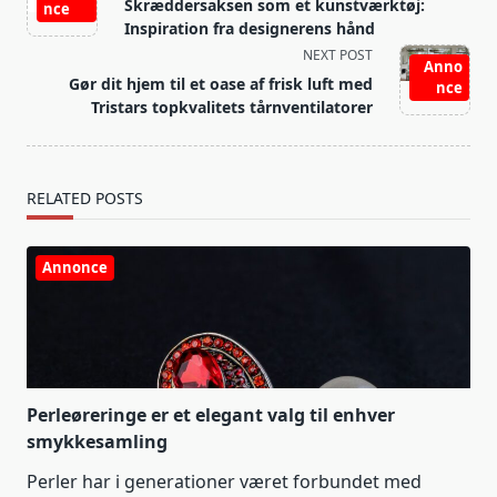
class="nav-
Skræddersaksen som et kunstværktøj:
nce
subtitle
Inspiration fra designerens hånd
screen-
NEXT POST
Anno
reader-
Gør dit hjem til et oase af frisk luft med
nce
text">Page</span>
Tristars topkvalitets tårnventilatorer
RELATED POSTS
Annonce
Perleøreringe er et elegant valg til enhver
smykkesamling
Perler har i generationer været forbundet med