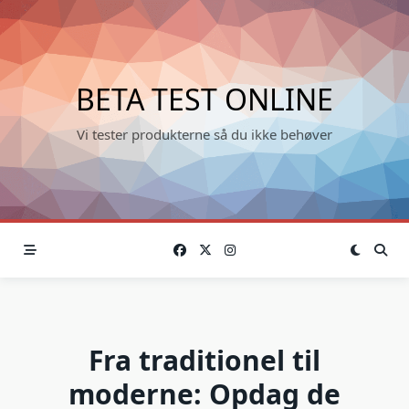
Skip
to
content
BETA TEST ONLINE
Vi tester produkterne så du ikke behøver
Fra traditionel til
moderne: Opdag de