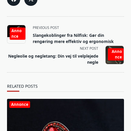
<span
PREVIOUS POST
Anno
class="nav-
Slangekoblinger fra Nilfisk: Gør din
nce
subtitle
rengøring mere effektiv og ergonomisk
screen-
NEXT POST
Anno
reader-
Negleolie og negletang: Din vej til velplejede
nce
text">Page</span>
negle
RELATED POSTS
Annonce