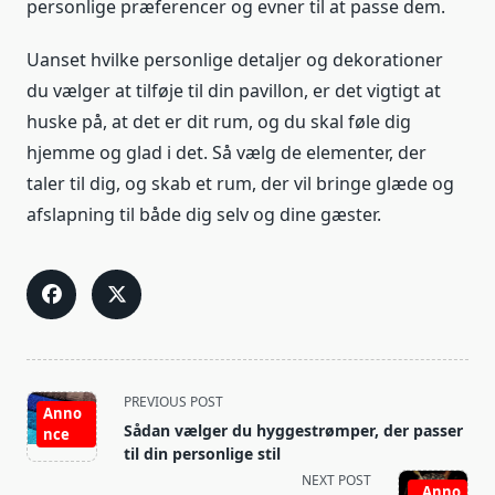
personlige præferencer og evner til at passe dem.
Uanset hvilke personlige detaljer og dekorationer
du vælger at tilføje til din pavillon, er det vigtigt at
huske på, at det er dit rum, og du skal føle dig
hjemme og glad i det. Så vælg de elementer, der
taler til dig, og skab et rum, der vil bringe glæde og
afslapning til både dig selv og dine gæster.
<span
PREVIOUS POST
Anno
class="nav-
Sådan vælger du hyggestrømper, der passer
nce
subtitle
til din personlige stil
screen-
NEXT POST
Anno