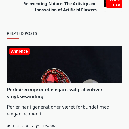
reader-
Reinventing Nature: The Artistry and
nce
text">Page</span>
Innovation of Artificial Flowers
RELATED POSTS
Annonce
Perleøreringe er et elegant valg til enhver
smykkesamling
Perler har i generationer været forbundet med
elegance, men i
...
Betatest.dk
Jul 24, 2026