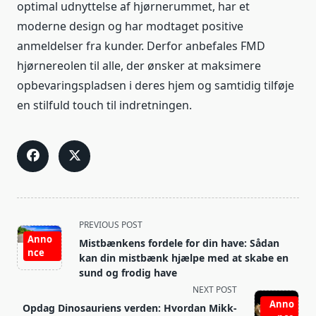
optimal udnyttelse af hjørnerummet, har et
moderne design og har modtaget positive
anmeldelser fra kunder. Derfor anbefales FMD
hjørnereolen til alle, der ønsker at maksimere
opbevaringspladsen i deres hjem og samtidig tilføje
en stilfuld touch til indretningen.
<span
PREVIOUS POST
class="nav-
Anno
Mistbænkens fordele for din have: Sådan
nce
subtitle
kan din mistbænk hjælpe med at skabe en
screen-
sund og frodig have
reader-
NEXT POST
Anno
text">Page</span>
Opdag Dinosauriens verden: Hvordan Mikk-