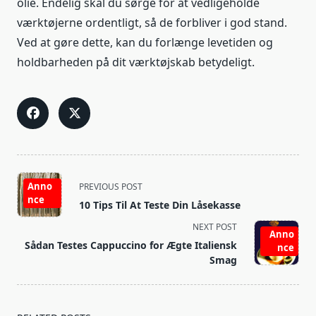
olie. Endelig skal du sørge for at vedligeholde
værktøjerne ordentligt, så de forbliver i god stand.
Ved at gøre dette, kan du forlænge levetiden og
holdbarheden på dit værktøjskab betydeligt.
<span
Anno
PREVIOUS POST
class="nav-
nce
10 Tips Til At Teste Din Låsekasse
subtitle
NEXT POST
screen-
Anno
Sådan Testes Cappuccino for Ægte Italiensk
reader-
nce
Smag
text">Page</span>