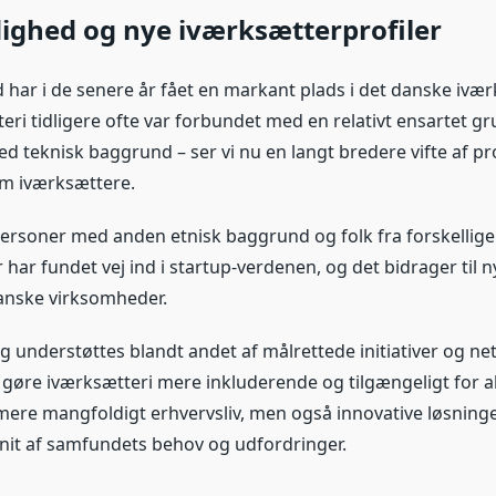
ighed og nye iværksætterprofiler
har i de senere år fået en markant plads i det danske ivær
ri tidligere ofte var forbundet med en relativt ensartet gr
teknisk baggrund – ser vi nu en langt bredere vifte af pro
m iværksættere.
 personer med anden etnisk baggrund og folk fra forskellig
har fundet vej ind i startup-verdenen, og det bidrager til n
danske virksomheder.
g understøttes blandt andet af målrettede initiativer og n
 gøre iværksætteri mere inkluderende og tilgængeligt for al
mere mangfoldigt erhvervsliv, men også innovative løsninger
nit af samfundets behov og udfordringer.