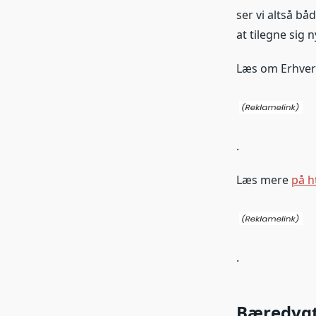
ser vi altså b
at tilegne sig 
Læs om Erhve
.
Læs mere
på h
.
Bæredygt