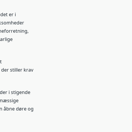
et er i
irksomheder
neforretning,
arlige
t
r stiller krav
er i stigende
smæssige
an åbne døre og