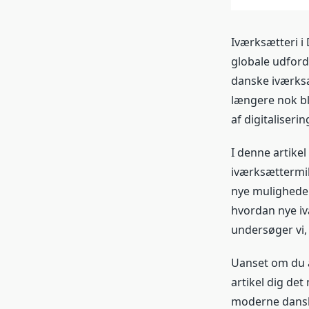
Iværksætteri i
globale udford
danske iværksæ
længere nok bl
af digitaliser
I denne artikel
iværksættermil
nye muligheder
hvordan nye iv
undersøger vi, 
Uanset om du al
artikel dig det
moderne dansk