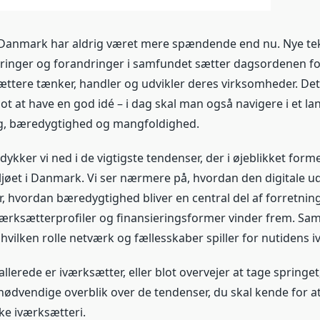
 Danmark har aldrig været mere spændende end nu. Nye tek
ringer og forandringer i samfundet sætter dagsordenen fo
ttere tænker, handler og udvikler deres virksomheder. Det 
ot at have en god idé – i dag skal man også navigere i et l
ing, bæredygtighed og mangfoldighed.
 dykker vi ned i de vigtigste tendenser, der i øjeblikket form
jøet i Danmark. Vi ser nærmere på, hvordan den digitale ud
, hvordan bæredygtighed bliver en central del af forretni
ærksætterprofiler og finansieringsformer vinder frem. Sam
hvilken rolle netværk og fællesskaber spiller for nutidens 
lerede er iværksætter, eller blot overvejer at tage springet
 nødvendige overblik over de tendenser, du skal kende for at
e iværksætteri.