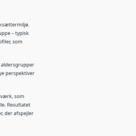
ksættermiljø.
uppe – typisk
filer, som
e aldersgrupper
ye perspektiver
etværk, som
le. Resultatet
, der afspejler