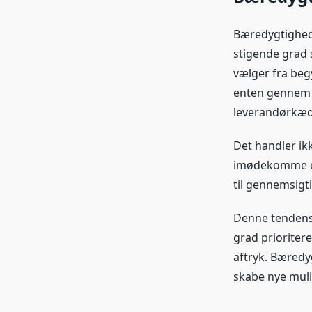
Bæredygtighed 
stigende grad
vælger fra beg
enten gennem ci
leverandørkæd
Det handler ik
imødekomme et
til gennemsig
Denne tendens 
grad prioriter
aftryk. Bæredy
skabe nye muli