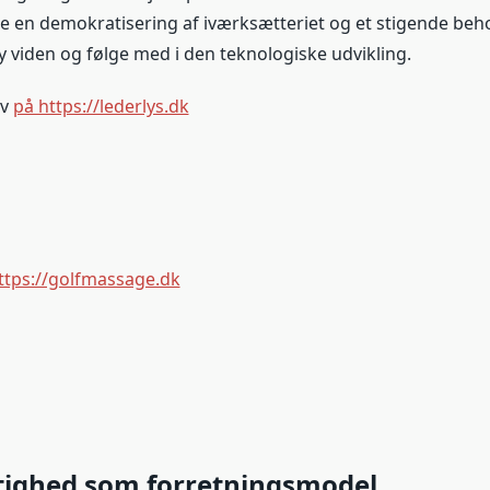
åde en demokratisering af iværksætteriet og et stigende beh
ny viden og følge med i den teknologiske udvikling.
rv
på https://lederlys.dk
ttps://golfmassage.dk
ighed som forretningsmodel