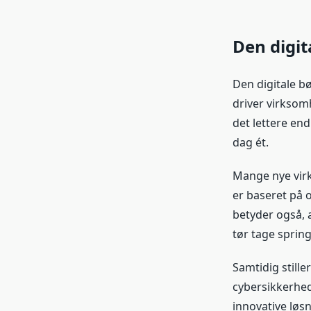
Den digit
Den digitale b
driver virksom
det lettere en
dag ét.
Mange nye virk
er baseret på o
betyder også, a
tør tage sprin
Samtidig stille
cybersikkerhed
innovative løs