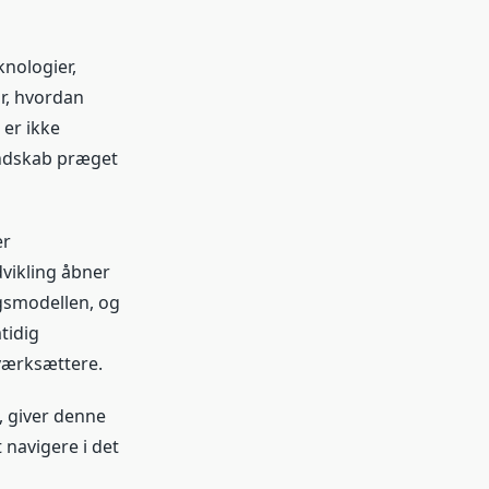
nologier,
r, hvordan
er ikke
andskab præget
er
vikling åbner
ngsmodellen, og
tidig
iværksættere.
, giver denne
 navigere i det