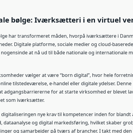
ale bølge: Iværksætteri i en virtuel v
ølge har transformeret måden, hvorpå iværksættere i Danm
heder. Digitale platforme, sociale medier og cloud-basered
d nogensinde at nå ud til både nationale og internationale 
somheder vælger at være “born digital”, hvor hele forretn
nline tilstedeværelse, e-handel eller digitale ydelser. Denne
t adgangsbarriererne for at starte virksomhed er blevet lav
get som iværksætter.
r digitaliseringen nye krav til kompetencer inden for blandt
, dataanalyse og digital markedsføring, hvilket skaber gro
ninger og samarbejder på tværs af brancher. I takt med den 