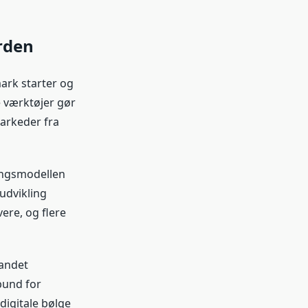
erden
ark starter og
e værktøjer gør
markeder fra
ingsmodellen
 udvikling
ere, og flere
 andet
bund for
digitale bølge