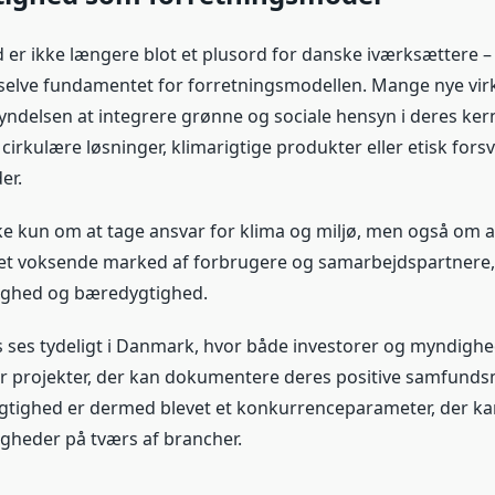
er ikke længere blot et plusord for danske iværksættere – d
 selve fundamentet for forretningsmodellen. Mange nye v
yndelsen at integrere grønne og sociale hensyn i deres ker
rkulære løsninger, klimarigtige produkter eller etisk forsv
er.
ke kun om at tage ansvar for klima og miljø, men også om a
 voksende marked af forbrugere og samarbejdspartnere, de
tighed og bæredygtighed.
ses tydeligt i Danmark, hvor både investorer og myndighed
er projekter, der kan dokumentere deres positive samfund
gtighed er dermed blevet et konkurrenceparameter, der k
gheder på tværs af brancher.