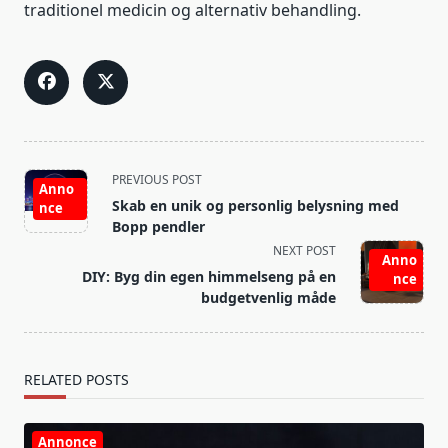
traditionel medicin og alternativ behandling.
<span
PREVIOUS POST
Anno
class="nav-
Skab en unik og personlig belysning med
nce
subtitle
Bopp pendler
screen-
NEXT POST
Anno
reader-
DIY: Byg din egen himmelseng på en
nce
text">Page</span>
budgetvenlig måde
RELATED POSTS
Annonce