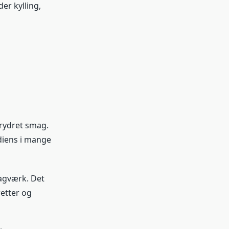
der kylling,
krydret smag.
ediens i mange
bagværk. Det
etter og