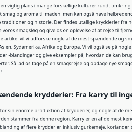
en vigtig plads i mange forskellige kulturer rundt omkring 
blot smag og aroma til maden, men kan også have helbrede
traditioner og historie. Der findes utallige krydderier fra h
vores smagsløg og give os en oplevelse af at rejse til fjern
nne artikel vil vi udforske nogle af de mest spændende og s
Asien, Sydamerika, Afrika og Europa. Vi vil også se på nogle
eri-blandinger og give eksempler på, hvordan de kan bruge
erter. Så lad os tage på en smagsrejse og opdage nye smage
!
ændende krydderier: Fra karry til ing
 for sin enorme produktion af krydderier, og nogle af de m
erden stammer fra denne region. Karry er en af de mest kend
 blanding af flere krydderier, inklusiv gurkemeje, koriande