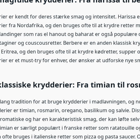
rier er kendt for deres stærke smag og intensitet. Harissa e
er fra Nordafrika, og den bruges ofte til at krydre retter me
landinger som ras el hanout og baharat er også populære o
l taginer og couscousretter. Berbere er en anden klassisk k
 Eritrea, og den bruges ofte til at krydre kødretter, supper 
ier er et must-try for enhver, der ønsker at udforske nye s
lassiske krydderier: Fra timian til ro
lang tradition for at bruge krydderier i madlavningen, og n
erier er timian, rosmarin, oregano, basilikum og salvie. Di
aromatiske og har en karakteristisk smag, der kan løfte sel
Timian er særligt populært i franske retter som ratatouille o
ofte bruges i italienske retter som pizza og pasta saucer.