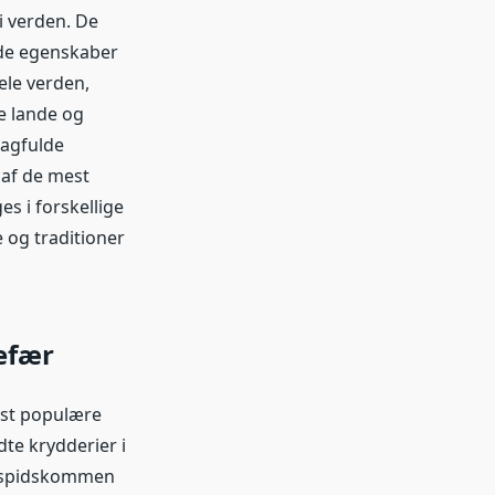
i verden. De
nde egenskaber
ele verden,
e lande og
magfulde
 af de mest
s i forskellige
 og traditioner
efær
est populære
te krydderier i
r, spidskommen