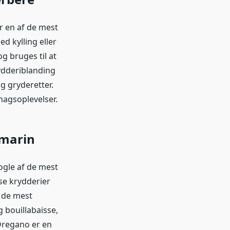
r en af de mest
d kylling eller
g bruges til at
rydderiblanding
og gryderetter.
magsoplevelser.
smarin
ogle af de mest
sse krydderier
v de mest
g bouillabaisse,
 Oregano er en