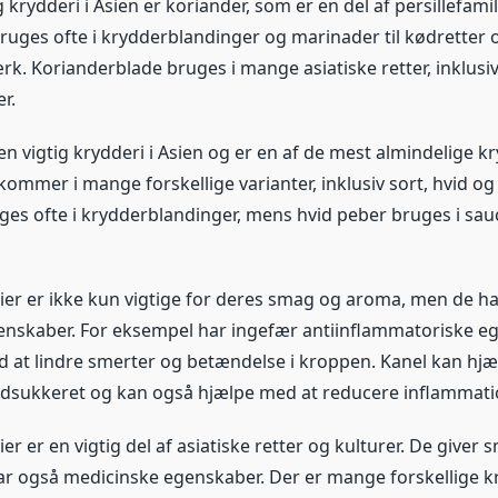
 krydderi i Asien er koriander, som er en del af persillefamil
ruges ofte i krydderblandinger og marinader til kødretter 
rk. Korianderblade bruges i mange asiatiske retter, inklusi
r.
n vigtig krydderi i Asien og er en af de mest almindelige kr
ommer i mange forskellige varianter, inklusiv sort, hvid og
ges ofte i krydderblandinger, mens hvid peber bruges i sau
ier er ikke kun vigtige for deres smag og aroma, men de h
enskaber. For eksempel har ingefær antiinflammatoriske e
 at lindre smerter og betændelse i kroppen. Kanel kan hj
odsukkeret og kan også hjælpe med at reducere inflammati
er er en vigtig del af asiatiske retter og kulturer. De give
ar også medicinske egenskaber. Der er mange forskellige kr