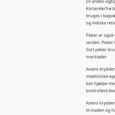
En anden vigtig
Korianderfrø b
bruges i bagvæ
og indiske rette
Peber er også e
verden. Peber k
Sort peber bru
marinader.
Asiens krydder
medicinske eg
kan hjælpe med
kontrollere bl
Asiens krydderi
til maden og h