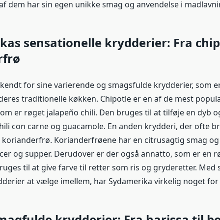
 af dem har sin egen unikke smag og anvendelse i madlavni
as sensationelle krydderier: Fra chipo
rfrø
kendt for sine varierende og smagsfulde krydderier, som er 
deres traditionelle køkken. Chipotle er en af de mest popul
om er røget jalapeño chili. Den bruges til at tilføje en dyb
chili con carne og guacamole. En anden krydderi, der ofte br
 korianderfrø. Korianderfrøene har en citrusagtig smag og 
cer og supper. Derudover er der også annatto, som er en r
ruges til at give farve til retter som ris og gryderetter. Me
ydderier at vælge imellem, har Sydamerika virkelig noget fo
magfulde krydderier: Fra harissa til b