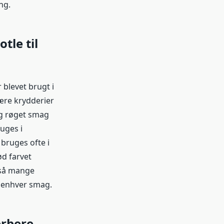
ng.
tle til
blevet brugt i
ære krydderier
 og røget smag
uges i
bruges ofte i
ød farvet
d så mange
r enhver smag.
erbere