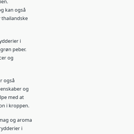
ien.
og kan også
v thailandske
ydderier i
 grøn peber.
cer og
ar også
genskaber og
ælpe med at
on i kroppen.
r smag og aroma
ydderier i