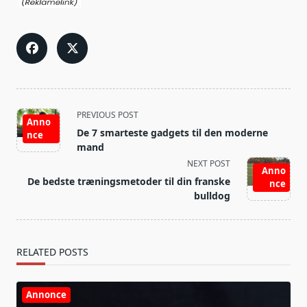
<span
PREVIOUS POST
Anno
class="nav-
De 7 smarteste gadgets til den moderne
nce
subtitle
mand
screen-
NEXT POST
Anno
reader-
De bedste træningsmetoder til din franske
nce
text">Page</span>
bulldog
RELATED POSTS
Annonce