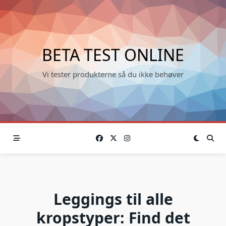
Skip
to
content
BETA TEST ONLINE
Vi tester produkterne så du ikke behøver
Leggings til alle
kropstyper: Find det