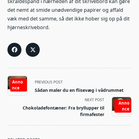
skraldespand i nærheden af dit skrivebord kan gøre
det nemt at smide unødvendige papirer og affald
væk med det samme, så det ikke hober sig op på dit
hjørneskrivebord.
<span
Anno
PREVIOUS POST
class="nav-
nce
Sådan maler du en flisevæg i vådrummet
subtitle
NEXT POST
screen-
Anno
Chokoladefontæner: Fra bryllupper til
reader-
nce
firmafester
text">Page</span>