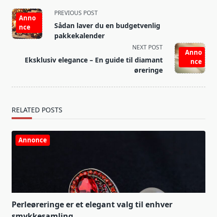
<span
PREVIOUS POST
Anno
class="nav-
Sådan laver du en budgetvenlig
nce
subtitle
pakkekalender
screen-
NEXT POST
Anno
reader-
Eksklusiv elegance – En guide til diamant
nce
text">Page</span>
øreringe
RELATED POSTS
Annonce
Perleøreringe er et elegant valg til enhver
smykkesamling