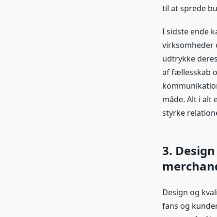
til at sprede
I sidste ende 
virksomheder o
udtrykke deres
af fællesskab 
kommunikation
måde. Alt i al
styrke relatio
3. Design
merchand
Design og kvali
fans og kunder