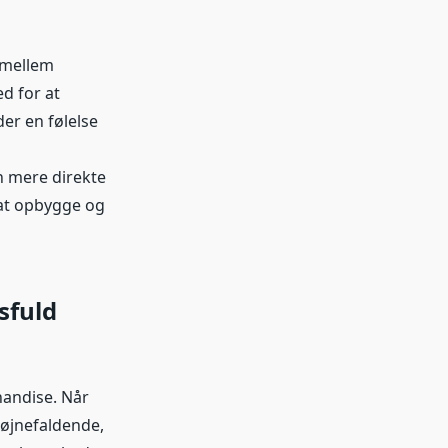
 mellem
d for at
er en følelse
 mere direkte
 at opbygge og
sfuld
handise. Når
iøjnefaldende,