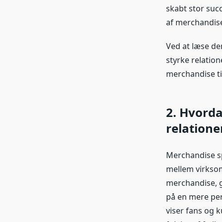
skabt stor suc
af merchandis
Ved at læse de
styrke relation
merchandise ti
2. Hvorda
relation
Merchandise spi
mellem virksom
merchandise, g
på en mere per
viser fans og k