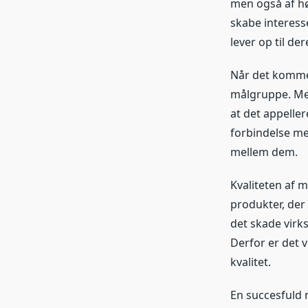
men også af hø
skabe interesse
lever op til de
Når det kommer
målgruppe. Mer
at det appelle
forbindelse me
mellem dem.
Kvaliteten af m
produkter, der 
det skade virk
Derfor er det v
kvalitet.
En succesfuld 