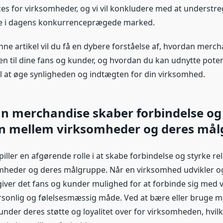
ces for virksomheder, og vi vil konkludere med at understr
e i dagens konkurrenceprægede marked.
nne artikel vil du få en dybere forståelse af, hvordan merc
en til dine fans og kunder, og hvordan du kan udnytte potent
l at øge synligheden og indtægten for din virksomhed.
n merchandise skaber forbindelse og
en mellem virksomheder og deres må
ller en afgørende rolle i at skabe forbindelse og styrke re
heder og deres målgruppe. Når en virksomhed udvikler og
iver det fans og kunder mulighed for at forbinde sig med
sonlig og følelsesmæssig måde. Ved at bære eller bruge 
under deres støtte og loyalitet over for virksomheden, hvil