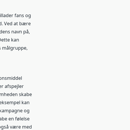
llader fans og
d. Ved at bære
dens navn på,
Dette kan
s målgruppe,
onsmiddel
r afspejler
somheden skabe
 eksempel kan
dskampagne og
abe en følelse
også være med