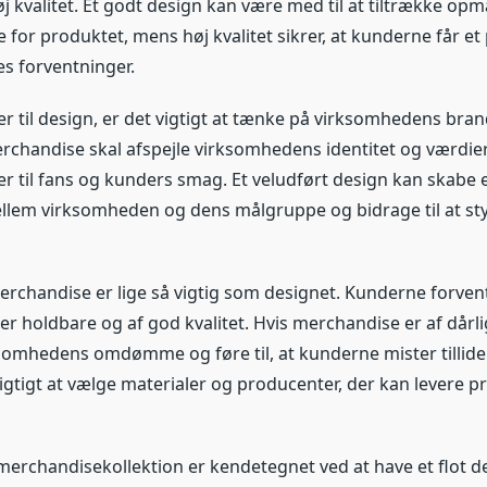
j kvalitet. Et godt design kan være med til at tiltrække 
 for produktet, mens høj kvalitet sikrer, at kunderne får et
res forventninger.
 til design, er det vigtigt at tænke på virksomhedens bra
chandise skal afspejle virksomhedens identitet og værdie
rer til fans og kunders smag. Et veludført design kan skabe 
llem virksomheden og dens målgruppe og bidrage til at sty
erchandise er lige så vigtig som designet. Kunderne forvent
er holdbare og af god kvalitet. Hvis merchandise er af dårlig
somhedens omdømme og føre til, at kunderne mister tilliden
igtigt at vælge materialer og producenter, der kan levere p
merchandisekollektion er kendetegnet ved at have et flot 