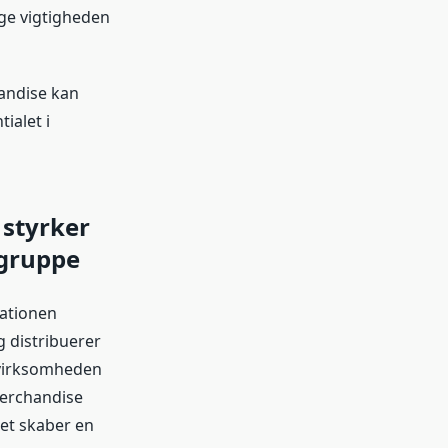
ege vigtigheden
handise kan
ialet i
 styrker
lgruppe
lationen
 distribuerer
 virksomheden
merchandise
ket skaber en