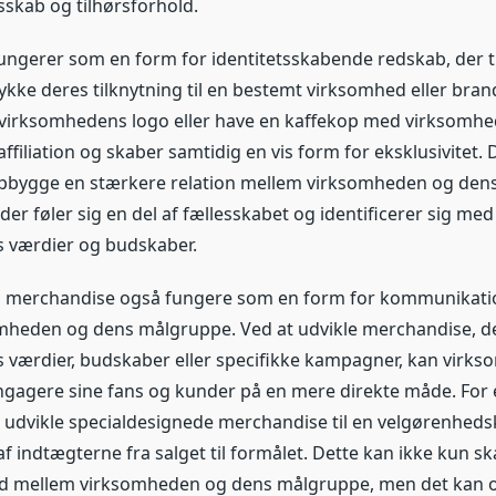
esskab og tilhørsforhold.
ngerer som en form for identitetsskabende redskab, der ti
ykke deres tilknytning til en bestemt virksomhed eller bran
 virksomhedens logo eller have en kaffekop med virksomhe
affiliation og skaber samtidig en vis form for eksklusivitet. 
 opbygge en stærkere relation mellem virksomheden og den
er føler sig en del af fællesskabet og identificerer sig med
 værdier og budskaber.
 merchandise også fungere som en form for kommunikati
heden og dens målgruppe. Ved at udvikle merchandise, de
værdier, budskaber eller specifikke kampagner, kan virk
ngagere sine fans og kunder på en mere direkte måde. For
 udvikle specialdesignede merchandise til en velgørenhe
f indtægterne fra salget til formålet. Dette kan ikke kun sk
d mellem virksomheden og dens målgruppe, men det kan 