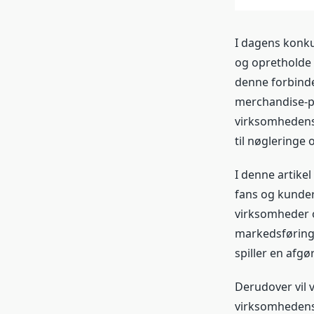
I dagens konk
og opretholde 
denne forbind
merchandise-pr
virksomhedens 
til nøgleringe
I denne artikel
fans og kunder
virksomheder o
markedsføringsv
spiller en afg
Derudover vil 
virksomhedens 