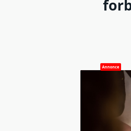
forb
Annonce