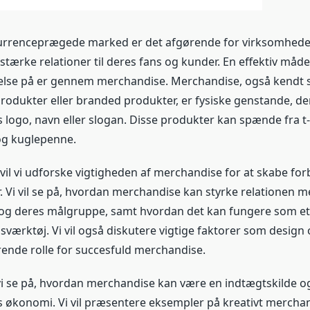
urrenceprægede marked er det afgørende for virksomhede
stærke relationer til deres fans og kunder. En effektiv måde
else på er gennem merchandise. Merchandise, også kendt
odukter eller branded produkter, er fysiske genstande, d
logo, navn eller slogan. Disse produkter kan spænde fra t-
 og kuglepenne.
 vil vi udforske vigtigheden af merchandise for at skabe forb
. Vi vil se på, hvordan merchandise kan styrke relationen m
g deres målgruppe, samt hvordan det kan fungere som et 
ærktøj. Vi vil også diskutere vigtige faktorer som design o
ørende rolle for succesfuld merchandise.
vi se på, hvordan merchandise kan være en indtægtskilde og
økonomi. Vi vil præsentere eksempler på kreativt merchan