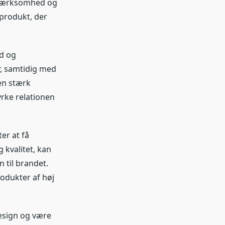
opmærksomhed og
 produkt, der
nd og
r, samtidig med
en stærk
rke relationen
er at få
 kvalitet, kan
 til brandet.
rodukter af høj
design og være