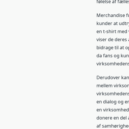
følelse af fæll
Merchandise fu
kunder at udtr
en t-shirt med
viser de deres 
bidrage til at
da fans og kund
virksomhedens
Derudover kan
mellem virksom
virksomhedens 
en dialog og e
en virksomhed
donere en del a
af samhørighe