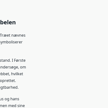
ibelen
. Træet nævnes
symboliserer
tand. I Første
 undersøge, om
bbet, hvilket
oprettet.
rugtbarhed.
tus og hans
ammen med sine