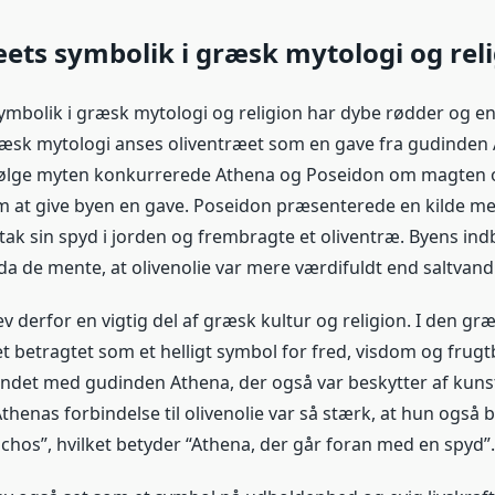
ets symbolik i græsk mytologi og rel
ymbolik i græsk mytologi og religion har dybe rødder og e
ræsk mytologi anses oliventræet som en gave fra gudinden A
Ifølge myten konkurrerede Athena og Poseidon om magten 
m at give byen en gave. Poseidon præsenterede en kilde me
ak sin spyd i jorden og frembragte et oliventræ. Byens ind
da de mente, at olivenolie var mere værdifuldt end saltvand
v derfor en vigtig del af græsk kultur og religion. I den græ
et betragtet som et helligt symbol for fred, visdom og frug
undet med gudinden Athena, der også var beskytter af kun
Athenas forbindelse til olivenolie var så stærk, at hun også b
hos”, hvilket betyder “Athena, der går foran med en spyd”.