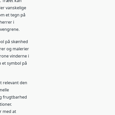
. Træet kan
der vanskelige
som et tegn på
herrer i
ivengrene.
mbol på skønhed
urer og malerier
krone vinderne i
m et symbol på
t relevant den
nelle
og frugtbarhed
tioner.
er med at