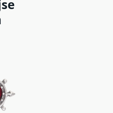
jse
m