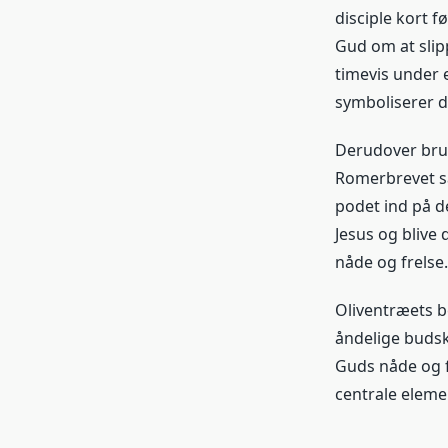
disciple kort f
Gud om at slip
timevis under 
symboliserer d
Derudover brug
Romerbrevet sa
podet ind på de
Jesus og blive 
nåde og frelse.
Oliventræets b
åndelige budsk
Guds nåde og f
centrale elemen