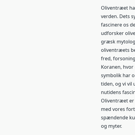
Oliventræet har
verden. Dets s
fascinere os de
udforsker olive
græsk mytologi 
oliventræets b
fred, forsonin
Koranen, hvor 
symbolik har o
tiden, og vi vil
nutidens fasci
Oliventræet er 
med vores fort
spændende kult
og myter.