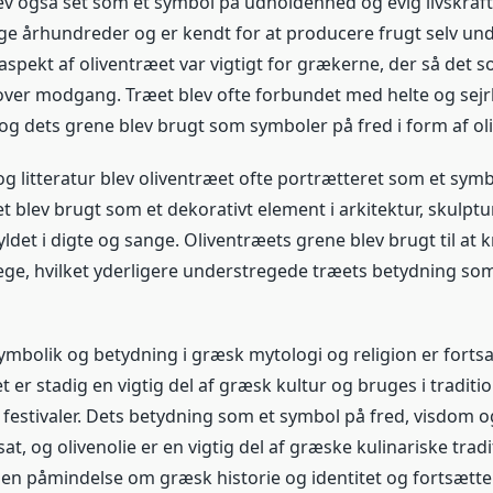
ev også set som et symbol på udholdenhed og evig livskraft
ge århundreder og er kendt for at producere frugt selv un
aspekt af oliventræet var vigtigt for grækerne, der så det 
 over modgang. Træet blev ofte forbundet med helte og sejr
og dets grene blev brugt som symboler på fred i form af ol
og litteratur blev oliventræet ofte portrætteret som et sy
t blev brugt som et dekorativt element i arkitektur, skulpt
ldet i digte og sange. Oliventræets grene blev brugt til at 
ege, hvilket yderligere understregede træets betydning so
ymbolik og betydning i græsk mytologi og religion er fortsa
t er stadig en vigtig del af græsk kultur og bruges i traditio
festivaler. Dets betydning som et symbol på fred, visdom 
at, og olivenolie er en vigtig del af græske kulinariske tradi
 en påmindelse om græsk historie og identitet og fortsætt