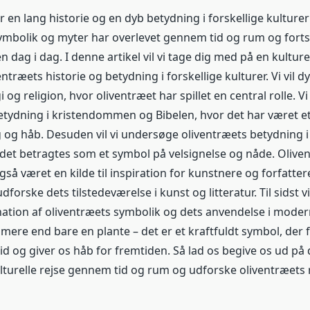
 en lang historie og en dyb betydning i forskellige kulture
ymbolik og myter har overlevet gennem tid og rum og fort
n dag i dag. I denne artikel vil vi tage dig med på en kulturel
ntræets historie og betydning i forskellige kulturer. Vi vil d
og religion, hvor oliventræet har spillet en central rolle. Vi
etydning i kristendommen og Bibelen, hvor det har været e
g og håb. Desuden vil vi undersøge oliventræets betydning i
det betragtes som et symbol på velsignelse og nåde. Olive
gså været en kilde til inspiration for kunstnere og forfatt
 udforske dets tilstedeværelse i kunst og litteratur. Til sidst vi
nation af oliventræets symbolik og dets anvendelse i modern
mere end bare en plante – det er et kraftfuldt symbol, der 
id og giver os håb for fremtiden. Så lad os begive os ud på
urelle rejse gennem tid og rum og udforske oliventræets 