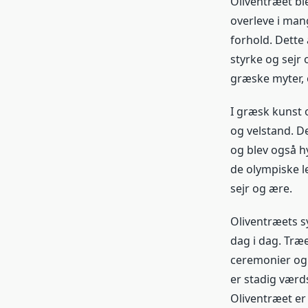
Oliventræet bl
overleve i man
forhold. Dette 
styrke og sejr
græske myter, 
I græsk kunst 
og velstand. De
og blev også hy
de olympiske l
sejr og ære.
Oliventræets s
dag i dag. Træe
ceremonier og 
er stadig værds
Oliventræet er