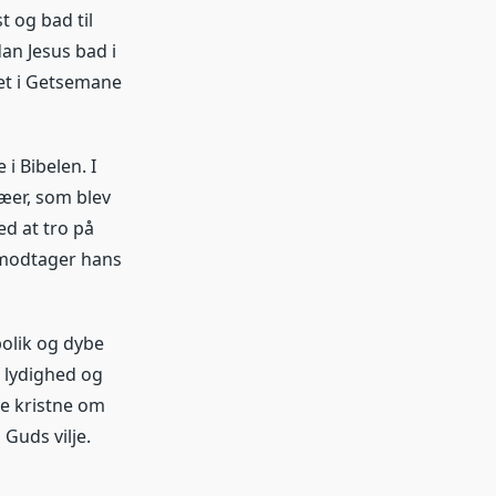
t og bad til
an Jesus bad i
et i Getsemane
i Bibelen. I
æer, som blev
ed at tro på
g modtager hans
olik og dybe
 lydighed og
de kristne om
Guds vilje.