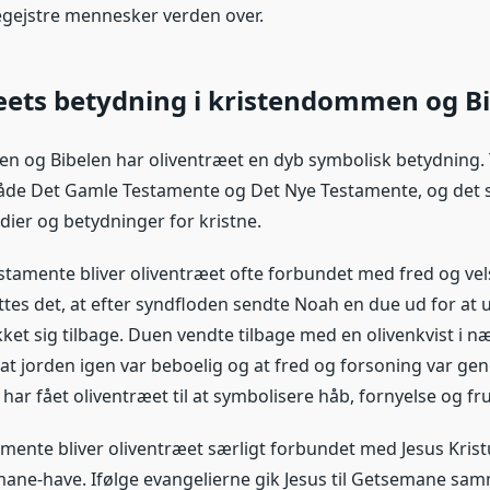
egejstre mennesker verden over.
æets betydning i kristendommen og B
n og Bibelen har oliventræet en dyb symbolisk betydning
både Det Gamle Testamente og Det Nye Testamente, og det 
dier og betydninger for kristne.
stamente bliver oliventræet ofte forbundet med fred og vels
es det, at efter syndfloden sendte Noah en due ud for at
ket sig tilbage. Duen vendte tilbage med en olivenkvist i næ
 at jorden igen var beboelig og at fred og forsoning var gen
har fået oliventræet til at symbolisere håb, fornyelse og f
amente bliver oliventræet særligt forbundet med Jesus Kris
emane-have. Ifølge evangelierne gik Jesus til Getsemane s