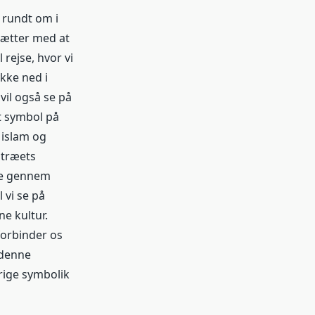
r rundt om i
sætter med at
 rejse, hvor vi
ykke ned i
 vil også se på
t symbol på
 islam og
ntræets
ere gennem
l vi se på
e kultur.
forbinder os
 denne
rige symbolik