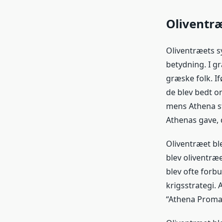
Oliventræ
Oliventræets s
betydning. I g
græske folk. 
de blev bedt o
mens Athena st
Athenas gave, 
Oliventræet ble
blev oliventræ
blev ofte forb
krigsstrategi. 
“Athena Promac