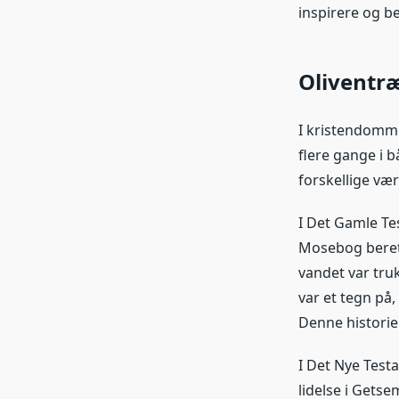
inspirere og b
Oliventr
I kristendomme
flere gange i 
forskellige vær
I Det Gamle Te
Mosebog berett
vandet var truk
var et tegn på,
Denne historie 
I Det Nye Test
lidelse i Gets