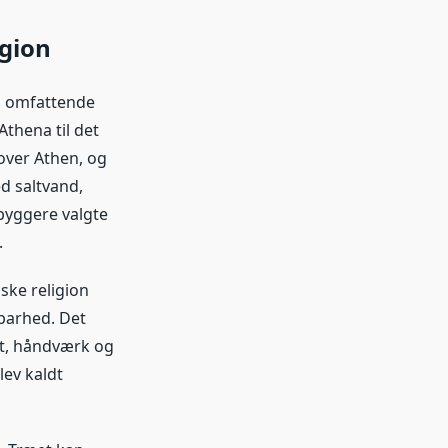
igion
n omfattende
thena til det
over Athen, og
d saltvand,
byggere valgte
.
ske religion
tbarhed. Det
st, håndværk og
lev kaldt