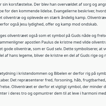
ør sin korsfæstelse. Der blev han overvældet af sorg og angs
pe for den kommende lidelse. Evangelierne beskriver, hvord
et oliventræ og oplevede en stærk åndelig kamp. Oliventræ
erfor også Jesu lydighed, offer og kamp mod ondskab.
es oliventræet også som et symbol på Guds nåde og frelse 
mmenligner apostlen Paulus de kristne med vilde oliventr
t gode oliventræ, som er Gud selv. Dette symboliserer, at v
del af hans legeme, bliver de kristne en del af Guds rige o
etydning i kristendommen og Bibelen er derfor rig på symb
aber. Det repræsenterer fred, forsoning, håb, frugtbarhed,
relse. Oliventræet er derfor et vigtigt symbol, der minder 
ter i deres tro og opmuntrer dem til at leve i harmoni med 