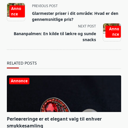
<span
PREVIOUS POST
Anno
class="nav-
Glarmester priser i dit område: Hvad er den
nce
subtitle
gennemsnitlige pris?
screen-
NEXT POST
Anno
reader-
Bananpalmen: En kilde til lækre og sunde
nce
text">Page</span>
snacks
RELATED POSTS
Annonce
Perleøreringe er et elegant valg til enhver
smykkesamling