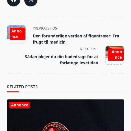
<span
PREVIOUS POST
Anno
class="nav-
Den forunderlige verden af figentræer: Fra
nce
subtitle
frugt til medicin
screen-
NEXT POST
Anno
reader-
Sådan plejer du din badedragt for at
nce
text">Page</span>
forlænge levetiden
RELATED POSTS
Annonce