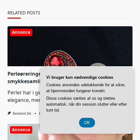
RELATED POSTS
Annonce
Perleøreringe er et elegant valg til enhver
Vi bruger kun nødvendige cookies
smykkesamling
Cookies anvendes udelukkende for at sikre,
at hjemmesiden fungerer korrekt.
Perler har i generationer været forbundet med
Disse cookies sættes af os og slettes
elegance, men i
...
automatisk, når din session slutter eller efter
kort tid.
Betatest.dk
Jul 24, 2026
OK
Annonce