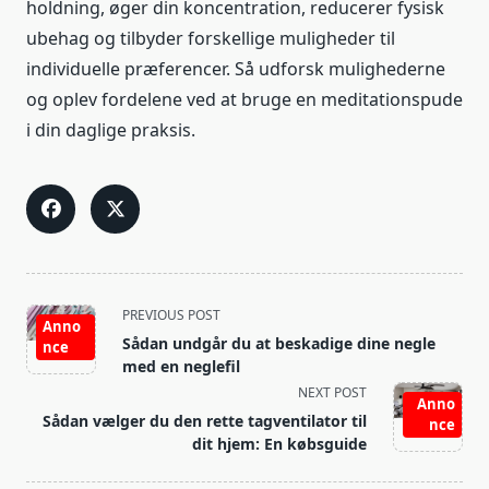
holdning, øger din koncentration, reducerer fysisk
ubehag og tilbyder forskellige muligheder til
individuelle præferencer. Så udforsk mulighederne
og oplev fordelene ved at bruge en meditationspude
i din daglige praksis.
<span
PREVIOUS POST
Anno
class="nav-
Sådan undgår du at beskadige dine negle
nce
subtitle
med en neglefil
screen-
NEXT POST
Anno
reader-
Sådan vælger du den rette tagventilator til
nce
text">Page</span>
dit hjem: En købsguide