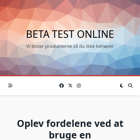
Skip
to
content
BETA TEST ONLINE
Vi tester produkterne så du ikke behøver
Oplev fordelene ved at
bruge en