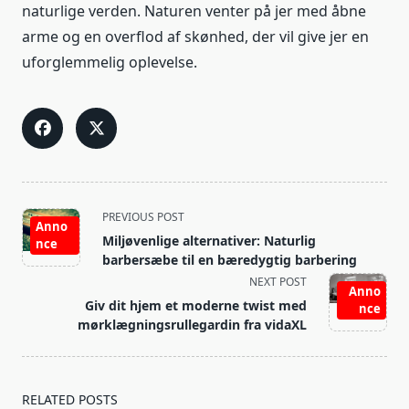
naturlige verden. Naturen venter på jer med åbne
arme og en overflod af skønhed, der vil give jer en
uforglemmelig oplevelse.
<span
PREVIOUS POST
Anno
class="nav-
Miljøvenlige alternativer: Naturlig
nce
subtitle
barbersæbe til en bæredygtig barbering
screen-
NEXT POST
Anno
reader-
Giv dit hjem et moderne twist med
nce
text">Page</span>
mørklægningsrullegardin fra vidaXL
RELATED POSTS