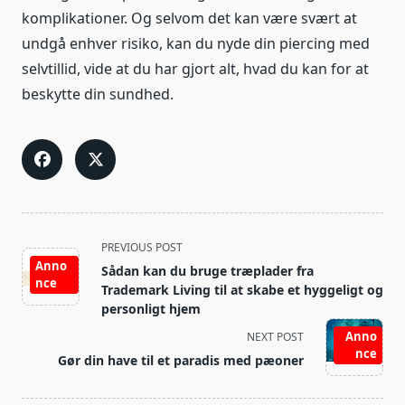
komplikationer. Og selvom det kan være svært at
undgå enhver risiko, kan du nyde din piercing med
selvtillid, vide at du har gjort alt, hvad du kan for at
beskytte din sundhed.
<span
PREVIOUS POST
class="nav-
Anno
Sådan kan du bruge træplader fra
nce
subtitle
Trademark Living til at skabe et hyggeligt og
screen-
personligt hjem
reader-
Anno
NEXT POST
text">Page</span>
nce
Gør din have til et paradis med pæoner