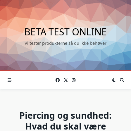
Skip
to
content
BETA TEST ONLINE
Vi tester produkterne så du ikke behøver
Piercing og sundhed:
Hvad du skal være