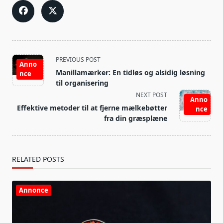
<span
PREVIOUS POST
Anno
class="nav-
Manillamærker: En tidløs og alsidig løsning
nce
subtitle
til organisering
screen-
NEXT POST
Anno
reader-
Effektive metoder til at fjerne mælkebøtter
nce
text">Page</span>
fra din græsplæne
RELATED POSTS
Annonce