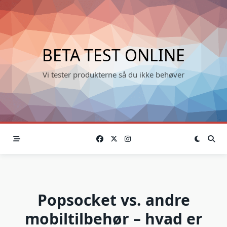
Skip
to
content
BETA TEST ONLINE
Vi tester produkterne så du ikke behøver
Popsocket vs. andre
mobiltilbehør – hvad er