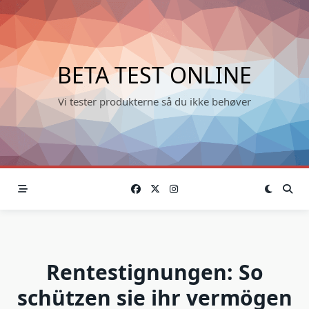
Skip
to
content
BETA TEST ONLINE
Vi tester produkterne så du ikke behøver
Rentestignungen: So
schützen sie ihr vermögen