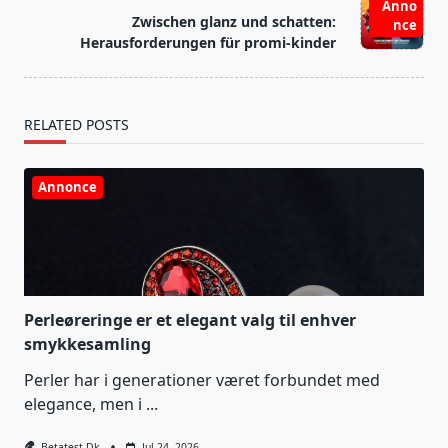
Anno
reader-
Zwischen glanz und schatten:
nce
text">Page</span>
Herausforderungen für promi-kinder
RELATED POSTS
Annonce
Perleøreringe er et elegant valg til enhver
smykkesamling
Perler har i generationer været forbundet med
elegance, men i
...
Betatest.dk
Jul 24, 2026