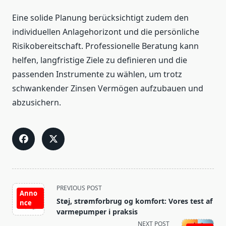
Eine solide Planung berücksichtigt zudem den
individuellen Anlagehorizont und die persönliche
Risikobereitschaft. Professionelle Beratung kann
helfen, langfristige Ziele zu definieren und die
passenden Instrumente zu wählen, um trotz
schwankender Zinsen Vermögen aufzubauen und
abzusichern.
<span
PREVIOUS POST
Anno
class="nav-
Støj, strømforbrug og komfort: Vores test af
nce
subtitle
varmepumper i praksis
screen-
NEXT POST