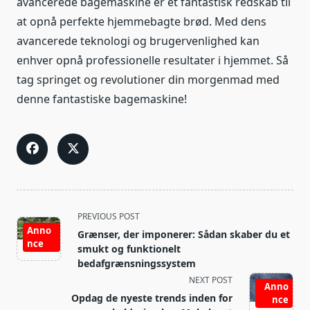
avancerede bagemaskine er et fantastisk redskab til
at opnå perfekte hjemmebagte brød. Med dens
avancerede teknologi og brugervenlighed kan
enhver opnå professionelle resultater i hjemmet. Så
tag springet og revolutioner din morgenmad med
denne fantastiske bagemaskine!
<span
PREVIOUS POST
class="nav-
Anno
Grænser, der imponerer: Sådan skaber du et
nce
subtitle
smukt og funktionelt
screen-
bedafgrænsningssystem
reader-
NEXT POST
Anno
text">Page</span>
Opdag de nyeste trends inden for
nce