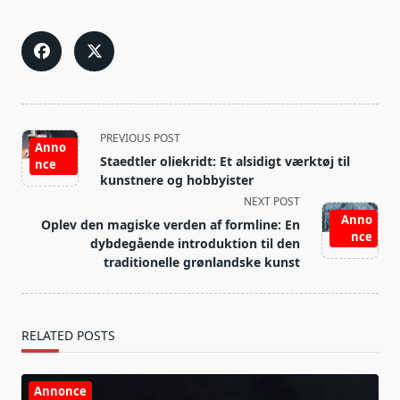
<span
PREVIOUS POST
Anno
class="nav-
Staedtler oliekridt: Et alsidigt værktøj til
nce
subtitle
kunstnere og hobbyister
screen-
NEXT POST
reader-
Anno
Oplev den magiske verden af formline: En
nce
text">Page</span>
dybdegående introduktion til den
traditionelle grønlandske kunst
RELATED POSTS
Annonce