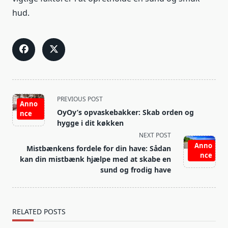
hud.
<span
PREVIOUS POST
Anno
class="nav-
OyOy’s opvaskebakker: Skab orden og
nce
subtitle
hygge i dit køkken
screen-
NEXT POST
reader-
Anno
Mistbænkens fordele for din have: Sådan
nce
text">Page</span>
kan din mistbænk hjælpe med at skabe en
sund og frodig have
RELATED POSTS