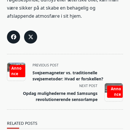
være sikker på at skabe en behagelig og
afslappende atmosfære i sit hjem.
<span
PREVIOUS POST
Anno
class="nav-
Svejsemagneter vs. traditionelle
nce
subtitle
svejsemetoder: Hvad er forskellen?
screen-
NEXT POST
Anno
reader-
Opdag mulighederne med Samsungs
nce
text">Page</span>
revolutionerende sensorlampe
RELATED POSTS