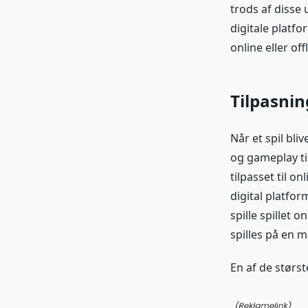
trods af disse
digitale platfo
online eller offl
Tilpasnin
Når et spil bliv
og gameplay ti
tilpasset til o
digital platfor
spille spillet 
spilles på en må
En af de størst