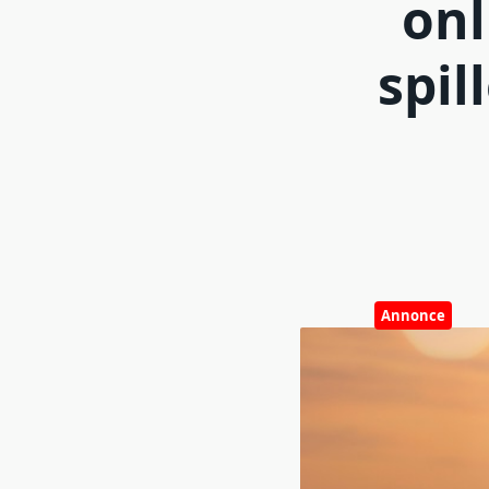
onl
spil
Annonce