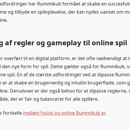
 udfordringer har Rummikub formået at skabe en succesfuld
rme og tilbyde en spiloplevelse, der kan nydes uanset om ma
ine.
g af regler og gameplay til online spil
er overført til en digital platform, er det ofte nødvendigt at 
l den nye form for spil. Dette gælder også for Rummikub, s
nline spil. En af de største udfordringer ved at tilpasse Rumm
m er at skabe en brugervenlig og intuitiv brugerflade, som gø
online. Derudover er der også behov for at tilpasse reglerne, s
de, der er fair og balanceret for alle spillere.
e forskelle
mellem fysisk og online Rummikub er,