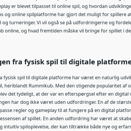
lay er blevet tilpasset til online spil, og hvordan udvikling
g online spilplatforme har gjort det muligt for spillere at
l og turneringer. Vi vil også se på udfordringerne og fordel
 online, og hvad fremtiden måske vil bringe for spillet i de
n fra fysisk spil til digitale platform
fysisk spil til digitale platforme har været en naturlig udvi
, heriblandt Rummikub. Med den stigende popularitet af on
v det tydeligt, at der var en efterspørgsel efter en digital 
angen har dog ikke været uden udfordringer. En af de størs
lpasse regler og gameplay til at fungere på en digital platf
essensen af spillet. En anden udfordring har været at skab
 intuitiv spiloplevelse, der kan tiltrække både nye og erfarn