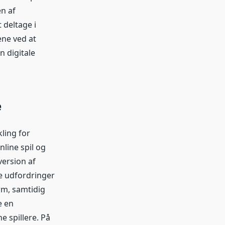
en af
 deltage i
ene ved at
n digitale
e
kling for
line spil og
version af
te udfordringer
orm, samtidig
e en
e spillere. På