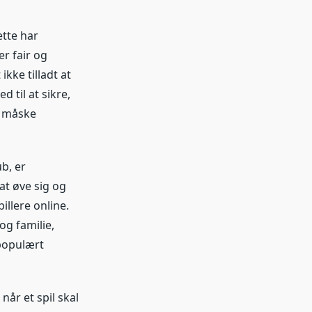
tte har
er fair og
ikke tilladt at
 til at sikre,
er måske
b, er
at øve sig og
illere online.
og familie,
 populært
når et spil skal