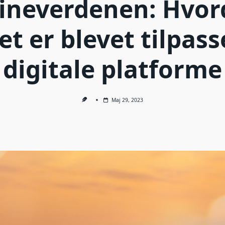
ineverdenen: Hvo
let er blevet tilpasse
digitale platforme
Maj 29, 2023