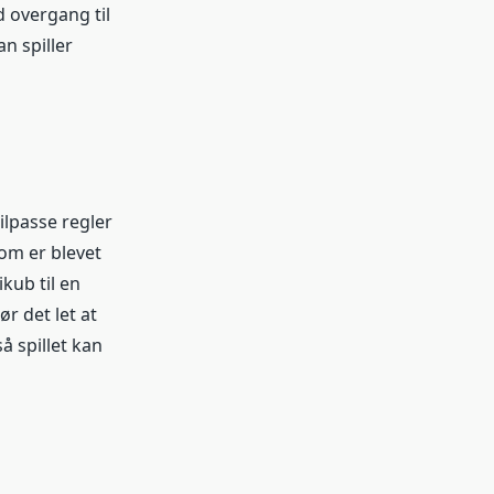
 overgang til
n spiller
tilpasse regler
om er blevet
ikub til en
r det let at
å spillet kan