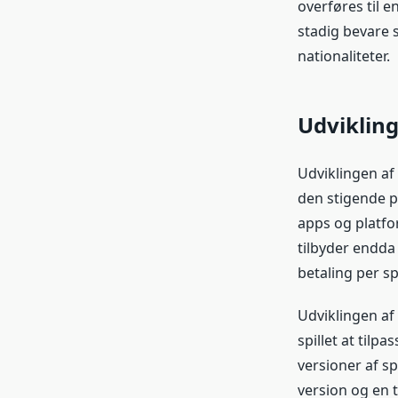
overføres til e
stadig bevare s
nationaliteter.
Udviklin
Udviklingen af
den stigende po
apps og platfo
tilbyder endda
betaling per spi
Udviklingen af
spillet at tilp
versioner af sp
version og en 