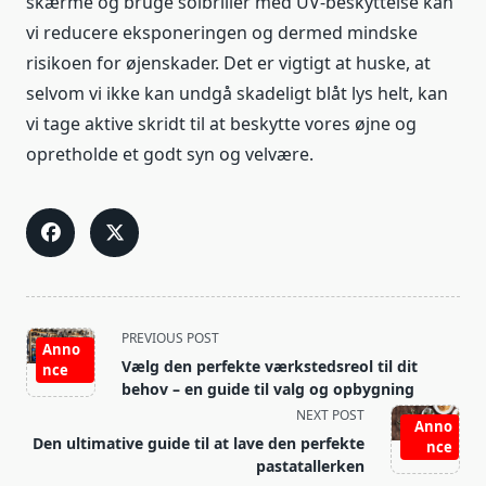
skærme og bruge solbriller med UV-beskyttelse kan
vi reducere eksponeringen og dermed mindske
risikoen for øjenskader. Det er vigtigt at huske, at
selvom vi ikke kan undgå skadeligt blåt lys helt, kan
vi tage aktive skridt til at beskytte vores øjne og
opretholde et godt syn og velvære.
<span
PREVIOUS POST
Anno
class="nav-
Vælg den perfekte værkstedsreol til dit
nce
subtitle
behov – en guide til valg og opbygning
screen-
NEXT POST
Anno
reader-
Den ultimative guide til at lave den perfekte
nce
text">Page</span>
pastatallerken