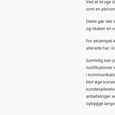
Ved at bruge d
som en personl
Dette gør det 
og skaber en op
For eksempel k
allerede har i 
Samtidig kan p
notifikationer 
i kommunikatio
blot øge konve
kundeoplevelse
anbefalinger e
opbygge langv