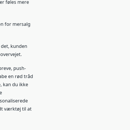
er føles mere
en for mersalg
 det, kunden
overvejet.
breve, push-
kabe en rød tråd
, kan du ikke
e
rsonaliserede
 værktøj til at