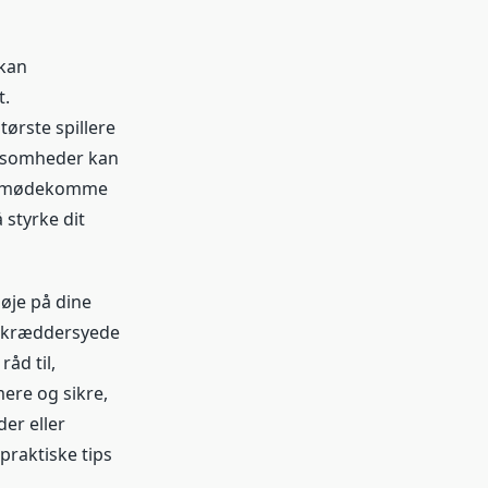
 kan
t.
ørste spillere
rksomheder kan
og imødekomme
styrke dit
øje på dine
 skræddersyede
åd til,
ere og sikre,
er eller
praktiske tips