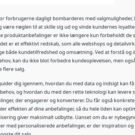
vor forbrugerne dagligt bombarderes med valgmuligheder,
 være nøglen til at skille sig ud og vinde kundernes loyalite
e produktanbefalinger er ikke længere kun forbeholdt de st
det er et effektivt redskab, som alle webshops og detailvi
 øge både kundetilfredshed og omsætning. Ved at forstå 
ehov, kan du ikke blot forbedre kundeoplevelsen, men også 
 flere salg.
guider dig igennem, hvordan du med data og indsigt kan få 
 behov, og hvordan du med den rette teknologi kan levere
inger, der engagerer og konverterer. Du får også konkrete r
er effekten af dine anbefalinger, så du hele tiden kan optim
lisering giver maksimalt udbytte. Uanset om du er nybegynd
er med personaliserede anbefalinger, er der inspiration og 
booste dit salg.