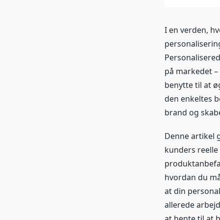
I en verden, h
personalisering
Personalisered
på markedet – 
benytte til at
den enkeltes b
brand og skabe
Denne artikel 
kunders reelle
produktanbefal
hvordan du mål
at din persona
allerede arbejd
at hente til at 