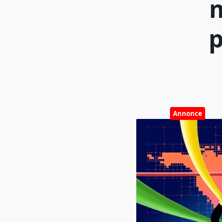
m
p
Annonce