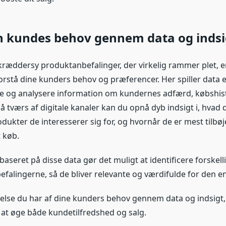
in kundes behov gennem data og indsi
kræddersy produktanbefalinger, der virkelig rammer plet, e
rstå dine kunders behov og præferencer. Her spiller data en
e og analysere information om kundernes adfærd, købshis
å tværs af digitale kanaler kan du opnå dyb indsigt i, hvad
dukter de interesserer sig for, og hvornår de er mest tilbøjel
 køb.
aseret på disse data gør det muligt at identificere forskel
efalingerne, så de bliver relevante og værdifulde for den en
åelse du har af dine kunders behov gennem data og indsigt,
 at øge både kundetilfredshed og salg.