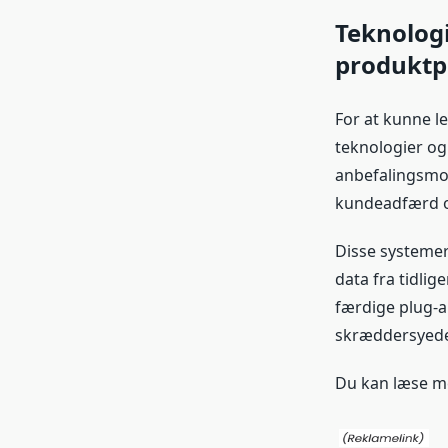
Teknologi
produktp
For at kunne l
teknologier og
anbefalingsmot
kundeadfærd o
Disse systeme
data fra tidlig
færdige plug-a
skræddersyede 
Du kan læse 