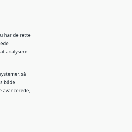
u har de rette
rede
 at analysere
ystemer, så
es både
e avancerede,