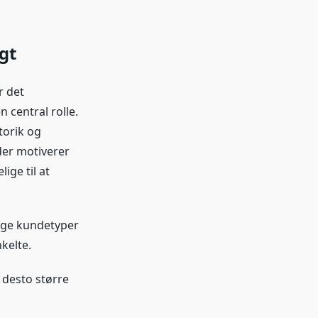
gt
r det
 central rolle.
torik og
 der motiverer
ige til at
lige kundetyper
kelte.
 desto større