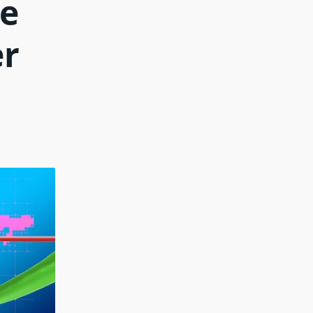
de
er