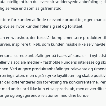
ata intelligent kan du levere skræddersyede anbefalinger, d
ig service end som salgsfremstød.
lettere for kunden at finde relevante produkter, øger chanc
levelse, hvor kunden føler sig set og forstået.
an en webshop, der foreslår komplementære produkter til
kurven, inspirere til køb, som kunden måske ikke selv havde 
ersonaliserede anbefalinger på tværs af kanaler – i nyheds
eller via sociale medier – fastholde kundens interesse og s
nen. Ved at gøre produktanbefalinger relevante og timede
rteringsraten, men også styrke loyaliteten og skabe positiv
r, der differentierer din forretning fra konkurrenterne. Pe
r med andre ord ikke kun et salgsredskab, men et værdifuldt
arige og engagerende relationer med dine kunder.