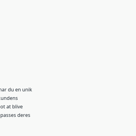
har du en unik
 kundens
t at blive
ilpasses deres