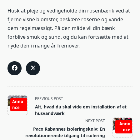
Husk at pleje og vedligeholde din rosenbænk ved at
fjerne visne blomster, beskære roserne og vande
dem regelmæssigt. På den måde vil din bænk
forblive smuk og sund, og du kan fortsætte med at
nyde den i mange år fremover.
<span
PREVIOUS POST
Anno
class="nav-
Alt, hvad du skal vide om installation af et
nce
subtitle
husvandværk
screen-
NEXT POST
Anno
reader-
Paco Rabannes isoleringskniv: En
nce
text">Page</span>
revolutionerende tilgang til isolering